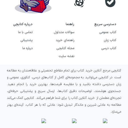
خرید کتاب داستان دو شهر به چه
کسانی پیشنهاد می‌شود؟
دسترسی سریع
راهنما
درباره کتابچی
داستان دو شهر را به خوانندگانی پیشنهاد می‌کنیم
کتاب عمومی
سوالات متداول
تماس با ما
کتاب زبان
راهنمای خرید
پشتیبانی
که به رمان‌های کلاسیک، ادبیات تاریخی و
کتاب درسی
مجله کتابچی
درباره ما
روایت‌هایی درباره انقلاب فرانسه علاقه دارند. اگر از
نقشه سایت
داستان‌هایی لذت می‌برید که حوادث بزرگ سیاسی
را از زاویه زندگی افراد دنبال می‌کنند، این کتاب
کتابچی مرجع آنلاین خرید کتاب برای تمام مقاطع تحصیلی و علاقه‌مندان به مطالعه
می‌تواند انتخاب مناسبی برای شما باشد. رمان،
است. در کتابچی می‌توانید به مجموعه‌ای کامل از کتاب‌های درسی، کنکوری، عمومی و
زبان دسترسی داشته باشید و با مقایسه قیمت‌ها، بهترین خرید را انجام دهید.
تاریخ را در قالب روابط انسانی و سرنوشت
جستجوی هوشمند، توضیحات دقیق کتاب‌ها، ارسال سریع و پشتیبانی حرفه‌ای،
شخصیت‌ها پیش رویتان می‌گذارد؛ بنابراین برای
تجربه‌ای مطمئن از خرید آنلاین کتاب را برای شما فراهم می‌کند. کتابچی کمک می‌کند
کسانی که در کنار فضای تاریخی، به کشمکش‌های
مطالعه به عادتی شیرین و ماندگار تبدیل شود؛ عادتی که با هر کتاب، آینده‌ای بهتر
می‌سازد.
عاطفی و اخلاقی اهمیت می‌دهند نیز جذاب است.