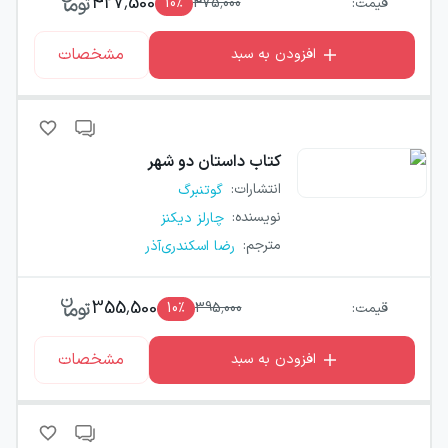
427,500
قیمت:
475,000
٪
10
مشخصات
افزودن به سبد
کتاب
داستان دو شهر
انتشارات
:
گوتنبرگ
نویسنده
:
چارلز دیکنز
مترجم
:
رضا اسکندری‌آذر
355,500
قیمت:
395,000
٪
10
مشخصات
افزودن به سبد