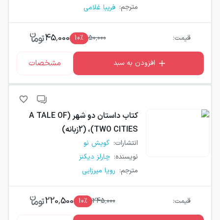
مترجم
:
فریبا غلامی
45,000
قیمت:
50,000
٪
10
مشخصات
افزودن به سبد
کتاب
داستان دو شهر (A TALE OF
TWO CITIES)، (2زبانه)
انتشارات
:
گویش نو
نویسنده
:
چارلز دیکنز
مترجم
:
رویا میرزایی
220,500
قیمت:
245,000
٪
10