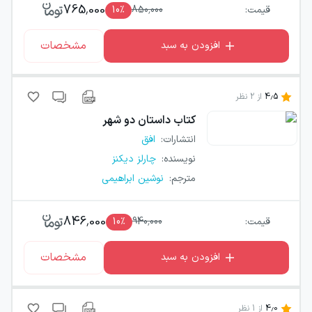
765,000
قیمت:
850,000
٪
10
مشخصات
افزودن به سبد
4.5
از
2
نظر
کتاب
داستان دو شهر
انتشارات
:
افق
نویسنده
:
چارلز دیکنز
مترجم
:
نوشین ابراهیمی
846,000
قیمت:
940,000
٪
10
مشخصات
افزودن به سبد
4.0
از
1
نظر