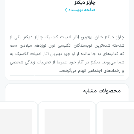
چارلز دیکنز
میان بی‌عدالتی، خشم عمومی، ترس و امید، ناچار
صفحه نویسنده
می‌شوند معنای وفاداری و ازخودگذشتگی را دوباره
بشناسند. جمله آغازین مشهور کتاب، با تقابل
بهترین و بدترین روزگار، از همان ابتدا فضای
چارلز دیکنز خالق بهترین آثار ادبیات کلاسیک چارلز دیکنز یکی از
متناقض و ملتهب داستان را آشکار می‌کند.
شناخته شده‌ترین نویسندگان انگلیسی قرن نوزدهم میلادی است
که کتاب‌های به جا مانده از او جزو بهترین آثار ادبیات کلاسیک به
چارلز دیکنز با داستان‌پردازی پرکشش و خلق
شما می‌روند. دیکنز در آثار خود عموما از تجربیات زندگی شخصی
شخصیت‌هایی به‌یادماندنی، رمانی تاریخی و
و رخدادهای اجتماعی الهام می‌گرفت...
عاطفی پدید آورده است؛ اثری که هم مخاطب
علاقه‌مند به ادبیات کلاسیک را درگیر می‌کند و هم
محصولات مشابه
برای خواننده‌ای که به داستان‌های پرتنش و
شخصیت‌محور علاقه دارد، تجربه‌ای ماندگار فراهم
می‌آورد.
درباره کتاب داستان دو شهر