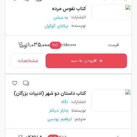
کتاب
نفوس مرده
انتشارات
:
به سخن
نویسنده
:
نیکلای گوگول
1,035,000
قیمت:
1,150,000
٪
10
مشخصات
افزودن به سبد
کتاب
داستان دو شهر (ادبیات بزرگان)
انتشارات
:
نگاه
نویسنده
:
چارلز دیکنز
مترجم
:
ابراهیم یونسی