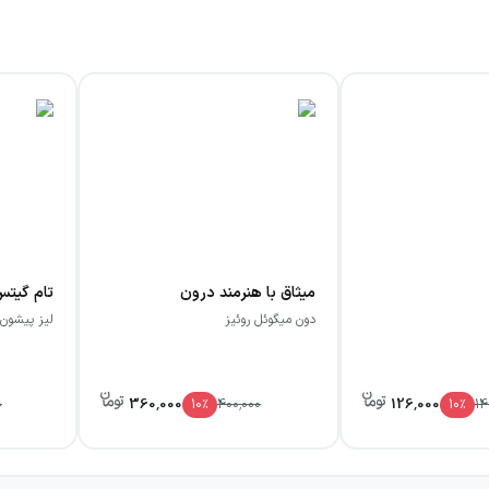
ای پیش‌بردن ماجرا نیست، بلکه دریچه‌ای برای ورود به جهانی متفاو
ای ذهنی را کم کند. با این حال، تمرکز اثر بر شگفتی‌های سفر فض
ی مختلف توقف داشته باشند و هر بار به انگیزه‌ها، شیوه زندگی و 
 دارد. رابطه ریچارد و لزلی به روایت نیرویی عاطفی می‌دهد و با
 خواننده را به بازنگری در رابطه‌های مهم، انتخاب‌های گذشته و 
ایی باز و شخصی پیش روی مخاطب می‌گذارد.
ایت شود. این کتاب برای کسانی جذاب است که از داستان‌هایی با اید
میثاق با هنرمند درون
جهان‌های جایگزین خلاصه نمی‌شود. آنچه تجربه خواندن را متمایز
دون میگوئل روئیز
لیز پیشون
ی از زاویه‌ای تازه به شمار می‌آید.
360,000
126,000
0
10
٪
400,000
10
٪
14
فی و پرسش‌های درونی همراه می‌کند. او به جای آنکه تنها بر پیچ
گیرد. برخورد باخ و لزلی با تجسم‌های مختلف خودشان، بازتاب رویک