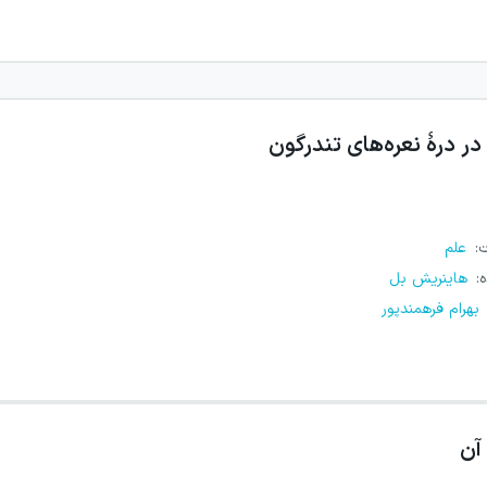
در درهٔ نعره‌های تندرگون
ت
:
علم
ه
:
هاینریش بل
بهرام فرهمندپور
آن