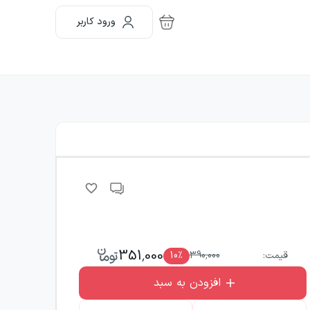
ورود کاربر
351,000
قیمت:
390,000
٪
10
افزودن به سبد