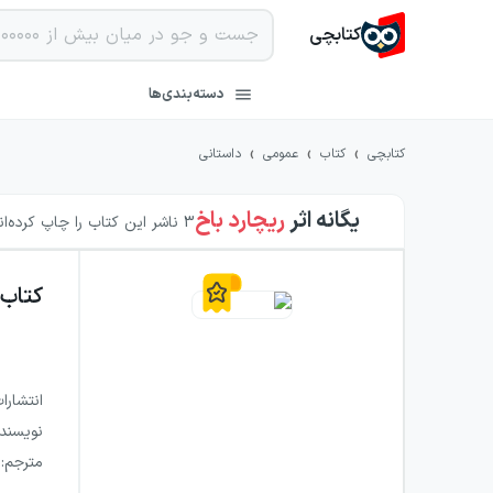
کتابچی
دسته‌بندی‌ها
›
›
›
کتابچی
کتاب
عمومی
داستانی
یگانه
اثر
ریچارد باخ
3
ناشر این کتاب را چاپ کرده‌ان
کتاب
انتشارا
نویسند
مترجم
: