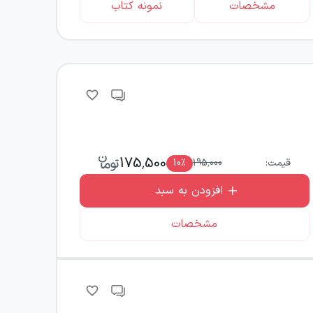
مشخصات
نمونه کتاب
175,500
قیمت:
195,000
٪
10
افزودن به سبد
مشخصات