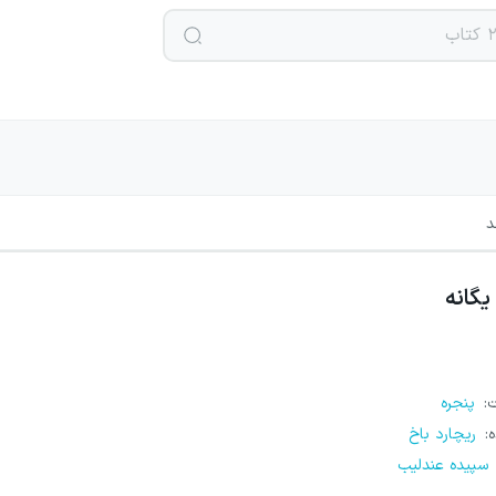
د
یگانه
ت
:
پنجره
ه
:
ریچارد باخ
سپیده عندلیب