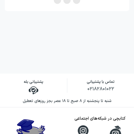
خود بود و او قصد نداشت نوشته‌هایش را منتشر
کند. یادداشت‌هایش به او کمک می‌کرد که زندگی
آرامی داشته باشد و به آرامش درون و رضایت از
زندگی برسد.
فلسفه رواقی چیست؟
از آن جایی که تمام بخش
های کتاب تاملات
بر
اساس افکار فلسفی اورلیوس نوشته شده است،
تماس با پشتیبانی
پشتیبانی بله
خوب است بیشتر با فلسفه‌ای که او از آن پیروی
۰۲۱۸۲۸۰۱۰۲۲
می‌
کرد آشنا شوید. فلسفه رواقی یکی از انواع
شنبه تا پنجشنبه از ۸ صبح تا ۱۸ عصر بجز روزهای تعطیل
مکاتب فلسفی است و علت آن که رواقی نامیده
می‌شود این است که موسس این فلسفه «زنون
کتابچی در شبکه‌های اجتماعی
رواقی» کلاس‌های خود را در یکی از رواق‌های آتن
برگزار می‌کرد. این مکتب در قرن دوم میلادی به