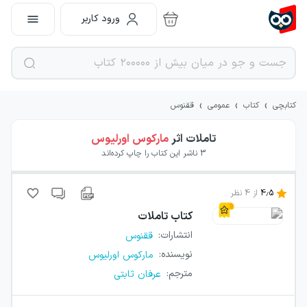
ورود کاربر
›
›
›
کتابچی
کتاب
عمومی
ققنوس
تاملات
اثر
مارکوس اورلیوس
3
ناشر این کتاب را چاپ کرده‌اند
4.5
از
4
نظر
کتاب
تاملات
انتشارات
:
ققنوس
نویسنده
:
مارکوس اورلیوس
مترجم
:
عرفان ثابتی