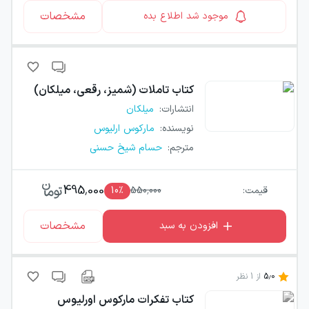
مشخصات
موجود شد اطلاع بده
کتاب
تاملات (شمیز، رقعی، میلکان)
انتشارات
:
میلکان
نویسنده
:
مارکوس ارلیوس
مترجم
:
حسام شیخ حسنی
495,000
قیمت:
550,000
٪
10
مشخصات
افزودن به سبد
5.0
از
1
نظر
کتاب
تفکرات مارکوس اورلیوس