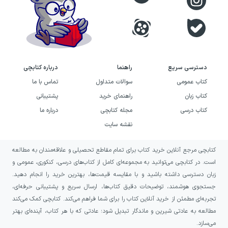
اوج رسید و بر اساس «ارغنون ارسطو» پایه‌گذاری
شد.
رواقیون اعتقاد داشتند که هر چیزی که مادی
دسترسی سریع
راهنما
درباره کتابچی
است حقیقت دارد. آن‌ها فضیلت را تنها «اراده
کتاب عمومی
سوالات متداول
تماس با ما
خوب» می‌دانستند و اراده خوب را اراده‌ای
کتاب زبان
راهنمای خرید
پشتیبانی
می‌دانستند که نسبت به حوادث بیرون تاثیرناپذیر
کتاب درسی
مجله کتابچی
درباره ما
باشد. پیروان زنون معتقد بودند که تنها راه آزادی
نقشه سایت
بشر اراده نیرومند و تاثیر ناپذیر است و اراده‌ای که
کتابچی مرجع آنلاین خرید کتاب برای تمام مقاطع تحصیلی و علاقه‌مندان به مطالعه
علاوه بر این ویژگی‌ها موافق طبیعت نیز باشد
است. در کتابچی می‌توانید به مجموعه‌ای کامل از کتاب‌های درسی، کنکوری، عمومی و
باعث استقلال و ثبات ذات بشر خواهد شد.
زبان دسترسی داشته باشید و با مقایسه قیمت‌ها، بهترین خرید را انجام دهید.
جستجوی هوشمند، توضیحات دقیق کتاب‌ها، ارسال سریع و پشتیبانی حرفه‌ای،
در فلسفه رواقی فاعل خداست اما انسان و خدا از
تجربه‌ای مطمئن از خرید آنلاین کتاب را برای شما فراهم می‌کند. کتابچی کمک می‌کند
هم جدا انگاشته نمی‌
شوند. جالب است بدانید در
مطالعه به عادتی شیرین و ماندگار تبدیل شود؛ عادتی که با هر کتاب، آینده‌ای بهتر
می‌سازد.
مکتب رواقی نیز مانند اسلام، انسان عالم صغیر و