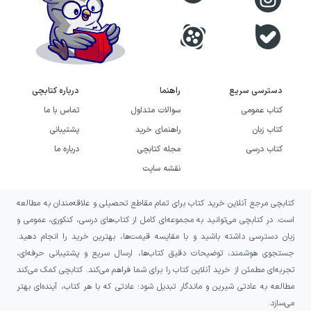
برجسته‌ترین و محبوب‌ترین انتشارات کتب کمک
آموزشی، انتشارات
خیلی سبز
است. این انتشارات به
دلیل ارائهٔ آموزش و بانک سؤال‌های بسیار با کیفیت در
کنار تمرکز بی‌نظیر بر روی جذابیت ظاهری کتاب‌ها
دسترسی سریع
راهنما
درباره کتابچی
بسیار محبوب شده است. این انتشارات با در نظرگیری
کتاب عمومی
سوالات متداول
تماس با ما
اهداف آموزشی گوناگون، مجموعه کتب مختلفی اعم از
کتاب زبان
راهنمای خرید
پشتیبانی
کتاب درسی
مجله کتابچی
درباره ما
سری‌های
پیشتاز
، جامع، چند کنکور،
جمع‌بندی
، فصل
نقشه سایت
آزمون، نردبام،
شگفت‌انگیز
، شب امتحان،
ماجراهای من
و درسام
، تیزهوشان و… را در اختیار دانش‌آموزان قرار
کتابچی مرجع آنلاین خرید کتاب برای تمام مقاطع تحصیلی و علاقه‌مندان به مطالعه
داده است. در ادامه، سری مجموعهٔ نردبام از این
است. در کتابچی می‌توانید به مجموعه‌ای کامل از کتاب‌های درسی، کنکوری، عمومی و
زبان دسترسی داشته باشید و با مقایسه قیمت‌ها، بهترین خرید را انجام دهید.
انتشارات معرفی شده است.
جستجوی هوشمند، توضیحات دقیق کتاب‌ها، ارسال سریع و پشتیبانی حرفه‌ای،
هدف آموزشی کتاب‌های مجموعهٔ
تجربه‌ای مطمئن از خرید آنلاین کتاب را برای شما فراهم می‌کند. کتابچی کمک می‌کند
مطالعه به عادتی شیرین و ماندگار تبدیل شود؛ عادتی که با هر کتاب، آینده‌ای بهتر
نردبام از انتشارات خیلی سبز و
می‌سازد.