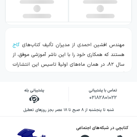
مهندس افشین احمدی از مدیران تألیف کتاب‌های
گاج
هستند که همکاری خود را با این ناشر آموزشی موفق، از
سال ۸۲، در همان ماه‌های اولیهٔ تاسیس این انتشارات
آغاز کرده‌اند. ایشان در طی ۱۸ سال همکاری با این
مجموعه، بیش از ۳۰ عنوان کتاب در زمینهٔ شیمی دوره
تماس با پشتیبانی
پشتیبانی بله
دوم متوسطه و کنکور تألیف کرده‌اند و به عنوان مدیر
۰۲۱۸۲۸۰۱۰۲۲
تألیف نیز، در ۲۰ عنوان کتاب فعالیت داشته‌اند. علاوه بر
شنبه تا پنجشنبه از ۸ صبح تا ۱۸ عصر بجز روزهای تعطیل
حوزهٔ تألیف، ایشان بیش از ۲۰ سال سابقه تدریس در
درس شیمی دارند. از جمله کتاب‌های تألیف شده توسط
کتابچی در شبکه‌های اجتماعی
ایشان در انتشارات گاج، می‌توان به سری کتاب‌های