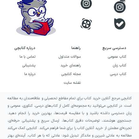
میکرو طبقه‌بندی، سیر تا پیاز، آی کیو، آی کیو پلاس،
پرسمان و کتاب‌های کار شیمی اشاره کرد. همچنین
ایشان در سال ۱۳۹۹، همکاری خود را با انتشارات
منتشران
آغاز کردند و اولین کتاب خود در این مجموعه
را، با عنوان «تست شیمی جامع منتشران» روانهٔ بازار
دسترسی سریع
راهنما
درباره کتابچی
کردند که با توجه به جامع بودن و کیفیت بالا و مطلوب
کتاب عمومی
سوالات متداول
تماس با ما
مباحث ارائه شده در آن، با استقبال خوبی از طرف
کتاب زبان
راهنمای خرید
پشتیبانی
کتاب درسی
مجله کتابچی
درباره ما
داوطلبان کنکور مواجه شد.
نقشه سایت
تألیفات افشین احمدی از گذشته تا به
امروز
کتابچی مرجع آنلاین خرید کتاب برای تمام مقاطع تحصیلی و علاقه‌مندان به مطالعه
است. در کتابچی می‌توانید به مجموعه‌ای کامل از کتاب‌های درسی، کنکوری، عمومی و
زبان دسترسی داشته باشید و با مقایسه قیمت‌ها، بهترین خرید را انجام دهید.
پرسمان شیمی دهم گاج
جستجوی هوشمند، توضیحات دقیق کتاب‌ها، ارسال سریع و پشتیبانی حرفه‌ای،
تجربه‌ای مطمئن از خرید آنلاین کتاب را برای شما فراهم می‌کند. کتابچی کمک می‌کند
کتاب‌های پرسمان گاج، با هدف موفقیت دانش‌آموزان
مطالعه به عادتی شیرین و ماندگار تبدیل شود؛ عادتی که با هر کتاب، آینده‌ای بهتر