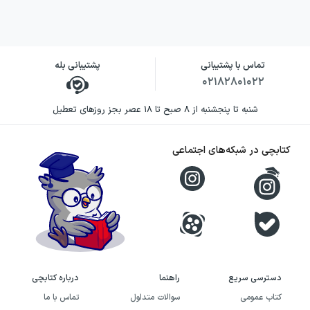
دیگران، به داستان حال‌وهوایی اجتماعی و
روان‌شناختی می‌دهد. شخصیت‌های اصلی، هرکدام
مسئله‌ای متفاوت دارند و همین تفاوت، روایت را
تماس با پشتیبانی
پشتیبانی بله
از چند زاویه انسانی و عاطفی پیش می‌برد.
۰۲۱۸۲۸۰۱۰۲۲
شنبه تا پنجشنبه از ۸ صبح تا ۱۸ عصر بجز روزهای تعطیل
پرداخت نویسنده به مدلین، سلست و جین، بر
آسیب‌پذیری‌هایی تمرکز دارد که همیشه در نگاه
کتابچی در شبکه‌های اجتماعی
نخست دیده نمی‌شوند. شوخ‌طبعی و صراحت
مدلین، ظاهر بی‌نقص اما دشواری‌های درونی
سلست و گذشته اسرارآمیز جین، سه مسیر متفاوت
را به یک داستان مشترک پیوند می‌دهد. موریارتی
از این شخصیت‌ها برای بررسی فاصله میان آنچه
افراد نشان می‌دهند و آنچه واقعاً تجربه می‌کنند
دسترسی سریع
راهنما
درباره کتابچی
استفاده می‌کند.
کتاب عمومی
سوالات متداول
تماس با ما