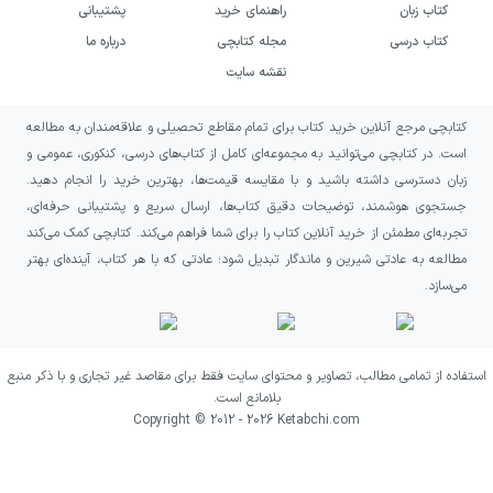
خرید کتاب دروغ‎های کوچک بزرگ به
کتاب زبان
راهنمای خرید
پشتیبانی
کتاب درسی
مجله کتابچی
درباره ما
چه کسانی پیشنهاد می‌شود؟
نقشه سایت
اگر به رمان‌هایی درباره روابط خانوادگی، دوستی
کتابچی مرجع آنلاین خرید کتاب برای تمام مقاطع تحصیلی و علاقه‌مندان به مطالعه
میان زنان و فشارهای اجتماعی علاقه دارید،
است. در کتابچی می‌توانید به مجموعه‌ای کامل از کتاب‌های درسی، کنکوری، عمومی و
دروغ‎های کوچک بزرگ می‌تواند انتخابی مناسب
زبان دسترسی داشته باشید و با مقایسه قیمت‌ها، بهترین خرید را انجام دهید.
جستجوی هوشمند، توضیحات دقیق کتاب‌ها، ارسال سریع و پشتیبانی حرفه‌ای،
برای شما باشد. این کتاب به‌ویژه برای کسانی
تجربه‌ای مطمئن از خرید آنلاین کتاب را برای شما فراهم می‌کند. کتابچی کمک می‌کند
جذاب است که داستان‌هایی با شخصیت‌های زن
مطالعه به عادتی شیرین و ماندگار تبدیل شود؛ عادتی که با هر کتاب، آینده‌ای بهتر
چندلایه، رازهای تدریجی و تنش‌هایی در بستر
می‌سازد.
زندگی روزمره را می‌پسندند.
اگر دنبال روایتی هستید که هم به موضوعاتی
استفاده از تمامی مطالب، تصاویر و محتوای سایت فقط برای مقاصد غیر تجاری و با ذکر منبع
بلامانع است.
مانند زیبایی، کمال‌گرایی و قضاوت اجتماعی
Copyright © 2012 -
2026
Ketabchi.com
بپردازد و هم داستانی پرکشش درباره رسوایی‌ها و
دروغ‌های پنهان ارائه کند، این رمان انتظارتان را