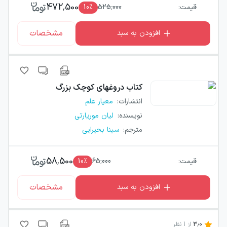
472,500
قیمت:
525,000
٪
10
مشخصات
افزودن به سبد
کتاب
دروغهای کوچک بزرگ
انتشارات
:
معیار علم
نویسنده
:
لیان موریارتی
مترجم
:
سینا بحیرایی
58,500
قیمت:
65,000
٪
10
مشخصات
افزودن به سبد
3.0
از
1
نظر