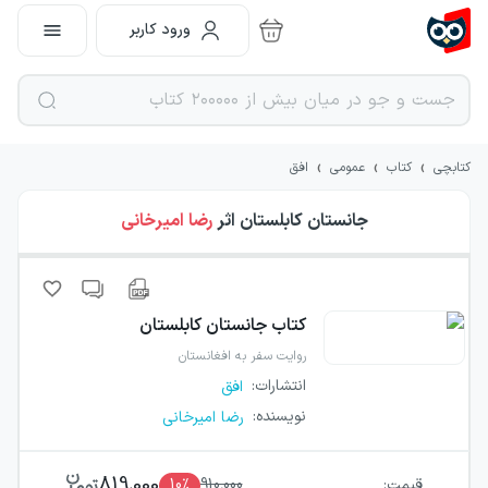
ورود کاربر
›
›
›
کتابچی
کتاب
عمومی
افق
جانستان کابلستان
اثر
رضا امیرخانی
کتاب
جانستان کابلستان
روایت سفر به افغانستان
انتشارات
:
افق
نویسنده
:
رضا امیرخانی
819,000
قیمت:
910,000
٪
10