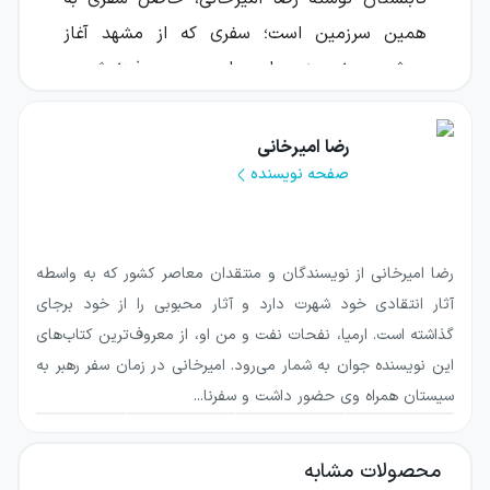
همین سرزمین است؛ سفری که از مشهد آغاز
می‌شود و نویسنده را همراه همسر و فرزندش به
هرات، مزار شریف و کابل می‌رساند.
رضا امیرخانی
امیرخانی در این سفرنامه تنها به ثبت مسیرها و
صفحه نویسنده
دیده‌های روزمره اکتفا نمی‌کند. او با نگاهی دقیق،
گرم و گاه شوخ‌طبعانه، افغانستان را می‌بیند و
هم‌زمان ایران را از فاصله‌ای تازه بازنگری می‌کند.
رضا امیرخانی از نویسندگان و منتقدان معاصر کشور که به واسطه
نتیجه، روایتی است درباره سفر، همسایگی، شباهت
آثار انتقادی خود شهرت دارد و آثار محبوبی را از خود برجای
و تفاوت؛ کتابی که خواننده را به شناختن کشوری
گذاشته است. ارمیا، نفحات نفت و من او، از معروف‌ترین کتاب‌های
دعوت می‌کند که معمولاً در فهرست مقصدهای
این نویسنده جوان به شمار می‌رود. امیرخانی در زمان سفر رهبر به
سیستان همراه وی حضور داشت و سفرنا...
سفر ایرانیان قرار نمی‌گیرد.
درباره کتاب جانستان کابلستان
محصولات مشابه