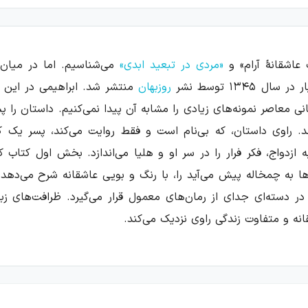
اشقانهٔ آرام» و
«مردی در تبعید ابدی»
می‌شناسیم. اما در میان 
۱۳۴ توسط نشر
روزبهان
منتشر شد. ابراهیمی در این ک
نی معاصر نمونه‌های زیادی را مشابه آن پیدا نمی‌کنیم. داستان را پ
د. راوی داستان، که بی‌نام است و فقط روایت می‌کند، پسر یک کش
دواج، فکر فرار را در سر او و هلیا می‌اندازد. بخش اول کتاب که 
ا به چمخاله پیش می‌آید را، با رنگ و بویی عاشقانه شرح می‌دهد.
ر دسته‌ای جدای از رمان‌های معمول قرار می‌گیرد. ظرافت‌های زبا
انه و متفاوت زندگی راوی نزدیک می‌کند.
استفاده کرده‌است. شیوه‌ای ادبی که در جریانات نوگرایی دههٔ ۱۳۲۰ از ادبیات اروپا، خصوصاً از آثار
ه‌است. در این سبک خط‌های روایی داستان شکسته می‌شود، فضاها