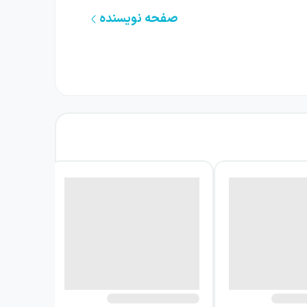
صفحه نویسنده
ی‌داشتم» را رمان نمی‌دانند. راوی در میان شرح
ای قبلی‌اش را ناتمام می‌گذارد.
‌ها را در مرکز توجهات قرار می‌دهد. امّا زبان
جه تبدیل کرده‌است. فصل دوم کتاب «پنج نامه از
سال، هلیا به ستاره‌آباد و پیش پدرش برمی‌گردد و حالا عاشق برای معشوق نامه می‌نویسد.
یک می‌شود. در فصل بعدی «پایانِ بارانِ پاییزی»
ات او می‌توانیم به وضوح بفهمیم که ابراهیمی
این شخصیت ادبی در طول ۷۲ سال زندگی‌اش، نزدیک به ۵۰ عنوان کتاب در حوزهٔ ادبیات کودک و نوجوان به چاپ رساند و حدود ۴۰ اثر را هم در زمینهٔ ادبیات
ا افرادی مثل
«بهرام بیضایی»
و «عباس کیارستمی»