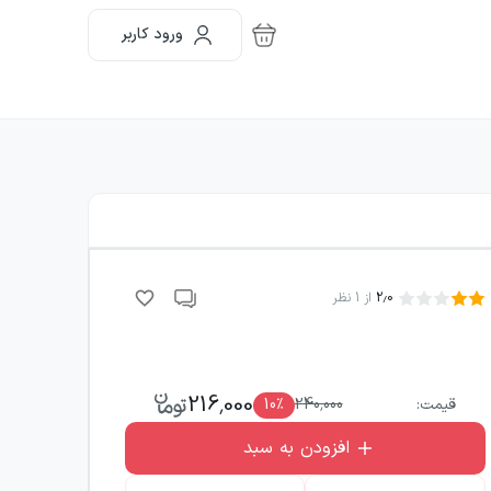
ورود کاربر
2.0
از
1
نظر
216,000
قیمت:
240,000
٪
10
افزودن به سبد