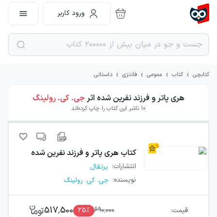
ورود کاربر
›
›
›
›
کتابچی
کتاب
عمومی
فانتزی
داستانی
هری پاتر و فرزند نفرین شده
اثر
جی. کی. رولینگ
10
ناشر این کتاب را چاپ کرده‌اند
کتاب
هری پاتر و فرزند نفرین شده
انتشارات
:
پرتقال
نویسنده
:
جی. کی. رولینگ
517,500
قیمت:
690,000
٪
25