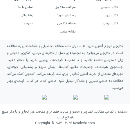
شد و در طول مسیری که به نویسنده‌شدن ختم
کتاب عمومی
سوالات متداول
تماس با ما
می‌شد، او کارهای زیادی را برای گذران زندگی‌اش
کتاب زبان
راهنمای خرید
پشتیبانی
پیش گرفت؛ از پیش‌خدمتی تا کشاورزی و
کتاب درسی
مجله کتابچی
درباره ما
کتاب‌داری. اما همیشه سرگرمی اصلی او با اشتیاق
نقشه سایت
واقعی زندگی‌اش همگام بود و آن چیزی نبود جز
کتابچی مرجع آنلاین خرید کتاب برای تمام مقاطع تحصیلی و علاقه‌مندان به مطالعه
ادبیات. «آموندسن» یکی از جدیدترین آثار این
است. در کتابچی می‌توانید به مجموعه‌ای کامل از کتاب‌های درسی، کنکوری، عمومی و
نویسندهٔ پرکار به شمار می‌رود و از نوشته‌های دیگر
زبان دسترسی داشته باشید و با مقایسه قیمت‌ها، بهترین خرید را انجام دهید.
او می‌توانیم به «
زندگی عزیز
،
ما یک خانه آبی داریم
،
جستجوی هوشمند، توضیحات دقیق کتاب‌ها، ارسال سریع و پشتیبانی حرفه‌ای،
تجربه‌ای مطمئن از خرید آنلاین کتاب را برای شما فراهم می‌کند. کتابچی کمک می‌کند
جان شیرین
،
رویای مادرم
،
فرار
،
میان فنجان‌های
مطالعه به عادتی شیرین و ماندگار تبدیل شود؛ عادتی که با هر کتاب، آینده‌ای بهتر
قهوه
،
درهٔ اتاوا
،
عشق زن خوب
،
می‌خواستم چیزی
می‌سازد.
بهت بگم
و
روند عشق
» اشاره کنیم.
جملاتی از کتاب آموندسن
استفاده از تمامی مطالب، تصاویر و محتوای سایت فقط برای مقاصد غیر تجاری و با ذکر منبع
بلامانع است.
پارو بزن، پارو بزن، قایقت را بران. به
Copyright © 2012 -
2026
Ketabchi.com
آرامی در مسیر رود. شادِ شادِ شادِ