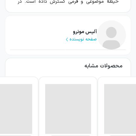
حیطهٔ موضوعی و فرمی گسترش داده است. در
کتاب
«آموندسن»
که یکی از مشهورترین
داستان‌های کوتاه اوست و مخاطبان زیادی را به
نظردهی دربارهٔ این اثر مجاب کرده، در نگاه اول
آلیس مونرو
صفحه نویسنده
ساده‌ترین داستانی‌ست که می‌شود برای کسی
تعریف کرد. احتمالاً بسیاری از خوانندگان وقتی به
آخر داستان رسیدند، احساس می‌کردند این قصه،
محصولات مشابه
از آن‌هایی بوده که سال‌ها نسل‌به‌نسل چرخیده و
حالا به آن‌ها رسیده تا آویزهٔ گوش‌شان کنند! از
آن‌جایی که شخصیت اول کتاب یک دختر تنهاست
و با مردی بی‌عاطفه آشنا می‌شود نیز، ممکن است
بسیاری از مخاطبان بحث‌های
فمینیستی
زیادی
دربارهٔ آن داشته باشند؛ و اشتباه هم نیست. اما
آلیس مونرو تلاش کرده در ماورای موضوعات