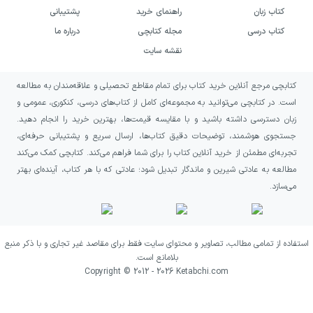
کتاب زبان
راهنمای خرید
پشتیبانی
کتاب درسی
مجله کتابچی
درباره ما
۳
-
۸
نقشه سایت
مجموع
۲۰
۲۰
کتابچی مرجع آنلاین خرید کتاب برای تمام مقاطع تحصیلی و علاقه‌مندان به مطالعه
است. در کتابچی می‌توانید به مجموعه‌ای کامل از کتاب‌های درسی، کنکوری، عمومی و
زبان دسترسی داشته باشید و با مقایسه قیمت‌ها، بهترین خرید را انجام دهید.
جستجوی هوشمند، توضیحات دقیق کتاب‌ها، ارسال سریع و پشتیبانی حرفه‌ای،
تجربه‌ای مطمئن از خرید آنلاین کتاب را برای شما فراهم می‌کند. کتابچی کمک می‌کند
۲)
علوم
مطالعه به عادتی شیرین و ماندگار تبدیل شود؛ عادتی که با هر کتاب، آینده‌ای بهتر
می‌سازد.
نویسندگان این کتاب، خانم
نیلوفر مکاری اصل
و
آقای مهدی هاشمی هستند. کتاب در ۶۱ صفحه
استفاده از تمامی مطالب، تصاویر و محتوای سایت فقط برای مقاصد غیر تجاری و با ذکر منبع
تالیف شده و همانند دیگر کتاب‌های این مجموعه،
بلامانع است.
شامل آزمون و درسنامه است.
Copyright © 2012 -
2026
Ketabchi.com