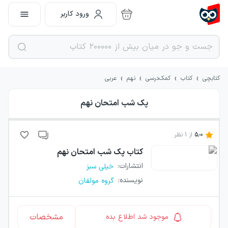
ورود کاربر
›
›
›
›
کتابچی
کتاب
کمک‌درسی
نهم
عربی
پک شب امتحان نهم
5.0
از
1
نظر
کتاب
پک شب امتحان نهم
انتشارات
:
خیلی سبز
نویسنده
:
گروه مولفان
مشخصات
موجود شد اطلاع بده