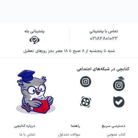
۲
۵
۱
تماس با پشتیبانی
پشتیبانی بله
۱٫۵
۴
۲
۰۲۱۸۲۸۰۱۰۲۲
شنبه تا پنجشنبه از ۸ صبح تا ۱۸ عصر بجز روزهای تعطیل
۱٫۵
۵٫۵
۳
کتابچی در شبکه‌های اجتماعی
۲
۵٫۵
۴
۳
-
۵
۳٫۵
-
۶
دسترسی سریع
راهنما
درباره کتابچی
۳٫۵
-
۷
کتاب عمومی
سوالات متداول
تماس با ما