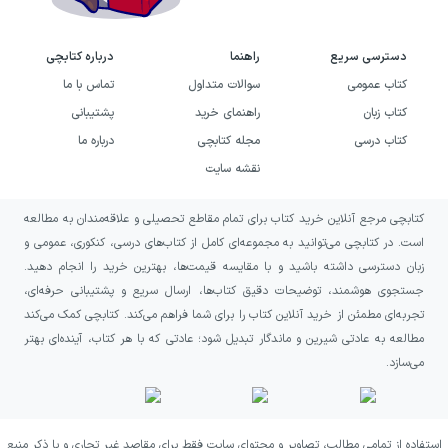
هشتم،
۱
نهم
دسترسی سریع
راهنما
درباره کتابچی
کتاب عمومی
سوالات متداول
تماس با ما
کتاب زبان
راهنمای خرید
پشتیبانی
پایه ‏های
۴۱
۲
کتاب درسی
مجله کتابچی
درباره ما
آوایی
نقشه سایت
۳
تشبیه
۶۷
کتابچی مرجع آنلاین خرید کتاب برای تمام مقاطع تحصیلی و علاقه‌مندان به مطالعه
است. در کتابچی می‌توانید به مجموعه‌ای کامل از کتاب‌های درسی، کنکوری، عمومی و
زبان دسترسی داشته باشید و با مقایسه قیمت‌ها، بهترین خرید را انجام دهید.
سبک‏
جستجوی هوشمند، توضیحات دقیق کتاب‌ها، ارسال سریع و پشتیبانی حرفه‌ای،
شناسی
تجربه‌ای مطمئن از خرید آنلاین کتاب را برای شما فراهم می‌کند. کتابچی کمک می‌کند
مطالعه به عادتی شیرین و ماندگار تبدیل شود؛ عادتی که با هر کتاب، آینده‌ای بهتر
قرن‏ های
۵۶
۴
می‌سازد.
۷، ۸ و ۹
(سبک
عراقی)
استفاده از تمامی مطالب، تصاویر و محتوای سایت فقط برای مقاصد غیر تجاری و با ذکر منبع