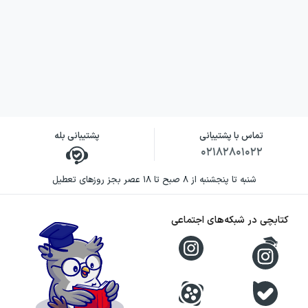
شرح زیر است:
کتاب میکرو طبقه ‏بندی
علوم و فنون ادبی یازدهم
انسانی
تماس با پشتیبانی
پشتیبانی بله
شماره
عنوان
تعداد
۰۲۱۸۲۸۰۱۰۲۲
فصل
درس
درس
تست‏ها
شنبه تا پنجشنبه از ۸ صبح تا ۱۸ عصر بجز روزهای تعطیل
تاریخ
کتابچی در شبکه‌های اجتماعی
ادبیات
فارسی در
۱
قرن ‏های
۵۹
هفتم،