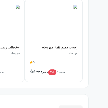
زیست دهم لقمه مهروماه
مهروماه
مهروماه
5
232,000
,000
20
٪
290,000