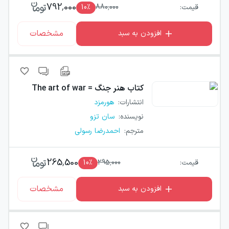
792,000
قیمت:
880,000
٪
10
مشخصات
افزودن به سبد
کتاب
هنر جنگ = The art of war
انتشارات
:
هورمزد
نویسنده
:
سان تزو
مترجم
:
احمدرضا رسولی
265,500
قیمت:
295,000
٪
10
مشخصات
افزودن به سبد