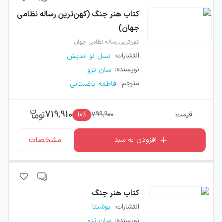
کتاب
هنر جنگ (کهن‌ترین رساله نظامی
جهان)
کهن‌ترین رساله نظامی جهان
انتشارات
:
نسل نو اندیش
نویسنده
:
سان تزو
مترجم
:
فاطمه باغستانی
719,910
قیمت:
799,900
٪
10
مشخصات
افزودن به سبد
کتاب
هنر جنگ
انتشارات
:
یوشیتا
نویسنده
:
سان تزو