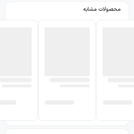
میدان نبرد کارگشا هستند، بلکه در زندگی شخصی
محصولات مشابه
افراد نیز می‌توانند تاثیرات شگرفی بگذارند. در ادامه
با سان تزو بیشتر آشنا می‌شویم و همچنین به
معرفی کتاب او یعنی هنر جنگ می‌پردازیم.
درباره سان تزو، جنگجو و فیلسوف
چینی
سان تزو (Sun Tzu) یکی از بزرگ‌ترین جنگجویان
و فیلسوفان چینی در دوران باستان است. گفته
می‌شود که او در سال ۵۵۴ پیش از میلاد مسیح
به دنیا آمده و در سن ۴۸ سالگی درگذشته است،
اما درباره زمان دقیق تولد و مرگ او اختلاف‌نظرها
و تردیدهای زیادی وجود دارد. دلیل اصلی این
تردیدها نیز آن است که از سان تزو هیچ حرفی در