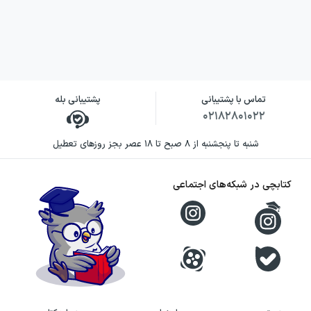
دربارهٔ قاسم هاشمی‌نژاد
او در سال ۱۳۱۹ در شهر آمل متولد شد؛
نویسنده‌ای که سال‌ها به فعالیت در شعر، تصحیح
تماس با پشتیبانی
پشتیبانی بله
و نقد، پژوهش ادبیات عرفانی، ترجمه و
۰۲۱۸۲۸۰۱۰۲۲
روزنامه‌نویسی نیز مشغول بود. درحقیقت شهرت
شنبه تا پنجشنبه از ۸ صبح تا ۱۸ عصر بجز روزهای تعطیل
اصلی او به‌واسطهٔ نقدهایی بود که بر آثار
هوشنگ
گلشیری
می‌نوشت؛ رقابتی که در آینده به مخالفت
کتابچی در شبکه‌های اجتماعی
او با انجمن ادبی «جُنگ اصفهان» انجامید و
حواشی زیادی را درپی داشت. هاشمی‌نژاد در تهیهٔ
مصاحبه هم دست داشت و ویدیوهای مشهوری
که در گفت‌وگو با
ابراهیم گلستان
و گلشیری
داشت، هنوز هم موجود است. البته تمام این
رقابت‌ها سالم بود و فقط در حوزهٔ ادبیات وجود