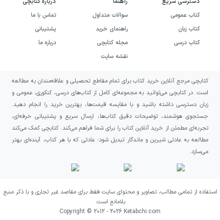
دسترسی سریع
راهنما
درباره کتابچی
داشت؛ در زندگی شخصی او مردی متین و متواضع
کتاب عمومی
سوالات متداول
تماس با ما
بود که جز برای ادبیات، دغدغه‌ای نداشت.
کتاب زبان
راهنمای خرید
پشتیبانی
کتاب درسی
مجله کتابچی
درباره ما
نقشه سایت
کتابچی مرجع آنلاین خرید کتاب برای تمام مقاطع تحصیلی و علاقه‌مندان به مطالعه
است. در کتابچی می‌توانید به مجموعه‌ای کامل از کتاب‌های درسی، کنکوری، عمومی و
زبان دسترسی داشته باشید و با مقایسه قیمت‌ها، بهترین خرید را انجام دهید.
جستجوی هوشمند، توضیحات دقیق کتاب‌ها، ارسال سریع و پشتیبانی حرفه‌ای،
تجربه‌ای مطمئن از خرید آنلاین کتاب را برای شما فراهم می‌کند. کتابچی کمک می‌کند
مطالعه به عادتی شیرین و ماندگار تبدیل شود؛ عادتی که با هر کتاب، آینده‌ای بهتر
می‌سازد.
استفاده از تمامی مطالب، تصاویر و محتوای سایت فقط برای مقاصد غیر تجاری و با ذکر منبع
بلامانع است.
Copyright © 2012 -
2026
Ketabchi.com