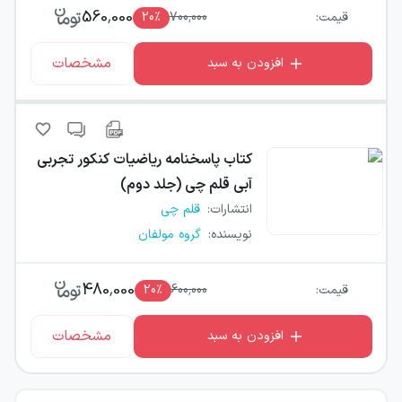
560,000
قیمت:
700,000
٪
20
مشخصات
افزودن به سبد
کتاب
پاسخنامه ریاضیات کنکور تجربی
آبی قلم چی (جلد دوم)
انتشارات
:
قلم چی
نویسنده
:
گروه مولفان
480,000
قیمت:
600,000
٪
20
مشخصات
افزودن به سبد