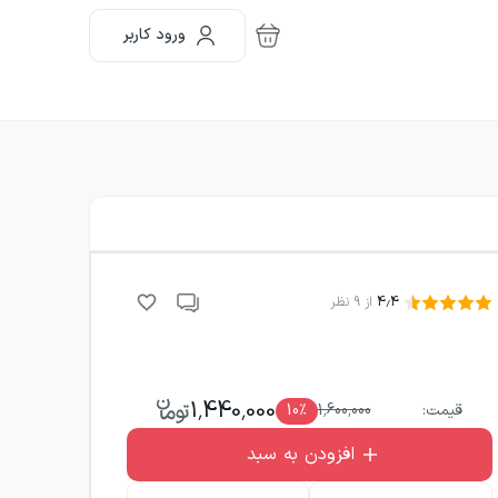
ورود کاربر
4.4
از
9
نظر
1,440,000
قیمت:
1,600,000
٪
10
افزودن به سبد