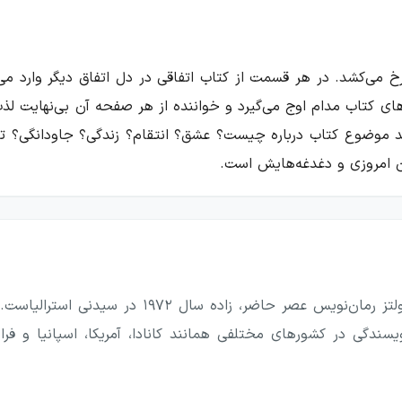
 می‌کشد. در هر قسمت از کتاب اتفاقی در دل اتفاق دیگر وارد می‌ش
اهای کتاب مدام اوج می‌گیرد و خواننده از هر صفحه آن بی‌نهایت ل
ید موضوع کتاب درباره چیست؟ عشق؟ انتقام؟ زندگی؟ جاودانگی؟ تر
ن امروزی و دغدغه‌هایش است.
رق می‌کنیم و نمی‌دانیم دایم فکر کردن به اینکه« من مفت نمی‌ارزم» 
زندگی نامه استیو تولتزاستیو تولتز رمان‌نویس 
 داستان. با لحن طنز و فلسفی و اشاره به اتفاقاتی که در ادامه رخ
سندگی در کشورهای مختلفی همانند کانادا، آمریکا، اسپانیا و فرانس
 که از بهترین شروع‌های تاریخ ادبیات است- پهلو می‌زند:
جیع حس بویایی‌اش را از دست بدهد. اگر کائنات تصمیم بگیرد درسی 
 نخورد، مثل روز روشن است که ورزشکار باید پایش را از دست بد