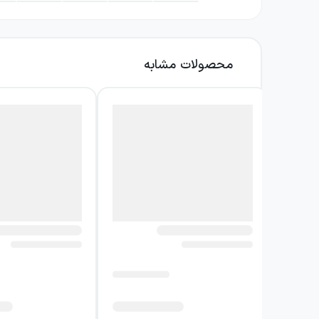
گوشش و آشپز زبانش. درس من؟ من آزادی‌ام
مثل سگی با من رفتار شود که معبدی مقدس ر
موضوع کتاب جز از کل
محصولات مشابه
جز از کل در نگاه کلی دربارهٔ خانوادهٔ عجیب «د
نقش اول این رمان است و روابط ناخوشایند او 
همواره در تلاش است تا عقاید خود را به پسرش 
جسپر دین روایت می‌شود که در حال روایت قصه ز
جسپر، سرنوشت خود را نفرین خانوادگی می‌داند و
فرزند زنی بیوه بوده، سرنوشتش بسیار تحت تأثی
قرار می‌گیرد.
ضعف جسمی مارتین با
کتاب‌های فلسفی شود، با وجود آنکه از
فلسفه
متنف