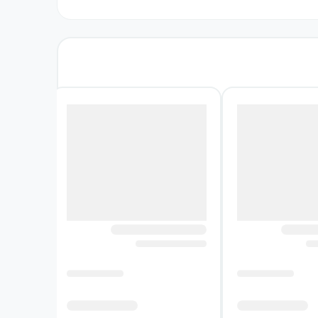
 بدهد هیچ چیز در جیبم نداشته باشم و
ر مارتین دین و برادرزادهٔ‌تری دین است. جاسپر
تین فردی فیلسوف و هم چنین باذکاوت است. او
های این کتاب را تشکیل می‌دهند. قصه از زبان
می‌برد. مارتین که کودکی با جثه ضعیف و اولین
ست، حتی زمانی که تبدیل به یک مجرم می‌شود)،
ای زیادی دور و اطرافش باشند، سرگرم کتاب‌ها، به‌خصوص