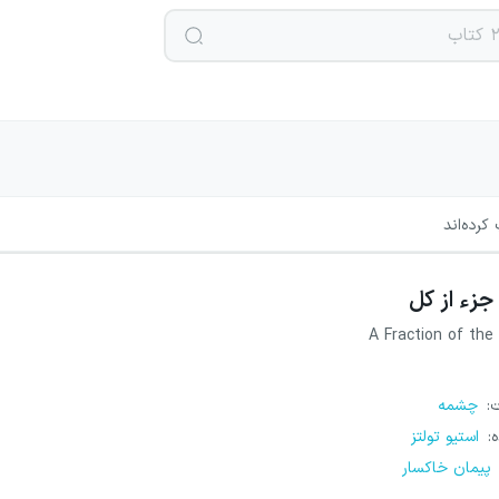
کرده‌اند
جزء از کل
A Fraction of the
ت
:
چشمه
ه
:
استیو تولتز
پیمان خاکسار