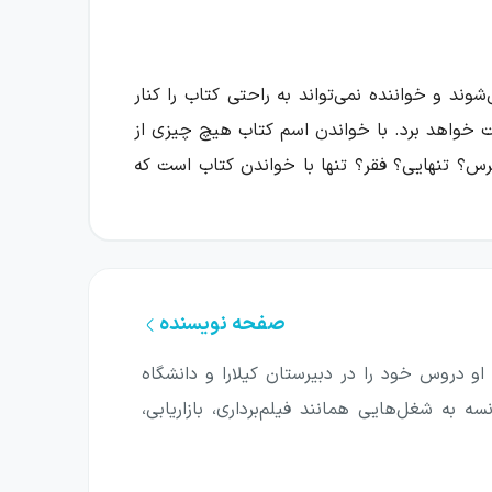
وند و خواننده نمی‌تواند به راحتی کتاب را کنار
ذت خواهد برد. با خواندن اسم کتاب هیچ چیزی از
س؟ تنهایی؟ فقر؟ تنها با خواندن کتاب است که
احتمالا به اندازه کشیدن روزی، یک کارتن
صفحه نویسنده
عصر حاضر، زاده سال ۱۹۷۲ در سیدنی استرالیاست. او دروس خود را در دبیرستان کیلارا و دانشگاه
 می‌دهند نمونه‌ای مثال‌زدنی است. پاراگراف اول
ه به شغل‌هایی همانند فیلم‌برداری، بازاریابی،
دردناک به ما انسان‌ها بدهد، که البته
هد، فیلسوف عقلش، نقاش چشمش، آهنگساز