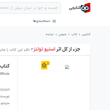
کتابچی
دسته‌بندی‌ها
›
›
›
کتابچی
کتاب
عمومی
چشمه
جزء از کل
اثر
استیو تولتز
3
ناشر این کتاب را چاپ 
کتاب
 Whole
انتشارا
نویسند
مترجم
: