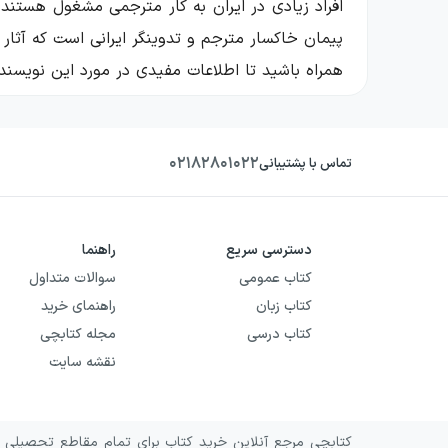
افراد زیادی در ایران به کار مترجمی مشغول هستند ول
پیمان خاکسار مترجم و تدوینگر ایرانی است که آثار
همراه باشید تا اطلاعات مفیدی در مورد این نویسنده
بیوگرافی پیمان خاکسار
۰۲۱۸۲۸۰۱۰۲۲
تماس با پشتیبانی
زیادی نیز فعالیت داشته است. کارترجمه او از رمان
زمینه‌ترجمه متون انگلیسی انجام داد، برگزیده‌ای از اش
دسترسی سریع
راهنما
خاکسار معتقد است شروع کار مترجمی او کاملا اتفاق
کتاب عمومی
سوالات متداول
کتاب زبان
راهنمای خرید
کتاب درسی
مجله کتابچی
متونی که‌ترجمه می‌کند نهایت حساسیت و دقت را به 
نقشه سایت
آثار پیمان خاکسار
کتابچی مرجع آنلاین خرید کتاب برای تمام مقاطع تحصیلی و 