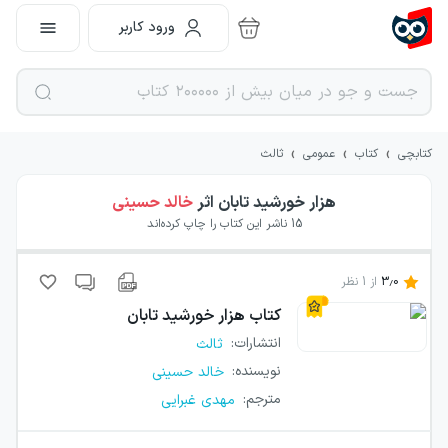
ورود کاربر
›
›
›
کتابچی
کتاب
عمومی
ثالث
هزار خورشید تابان
اثر
خالد حسینی
15
ناشر این کتاب را چاپ کرده‌اند
3.0
از
1
نظر
کتاب
هزار خورشید تابان
انتشارات
:
ثالث
نویسنده
:
خالد حسینی
مترجم
:
مهدی غبرایی