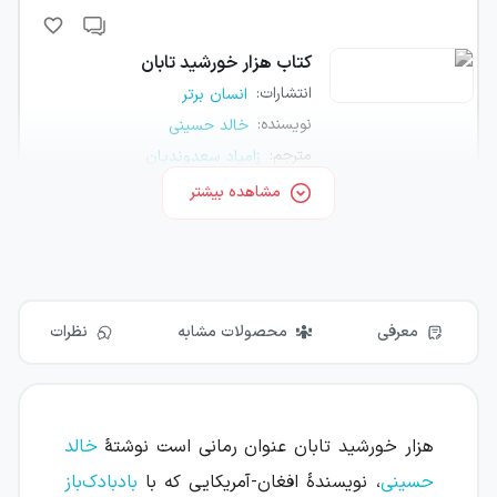
کتاب
هزار خورشید تابان
انتشارات
:
انسان برتر
نویسنده
:
خالد حسینی
مترجم
:
زامیاد سعدوندیان
مشاهده بیشتر
مشخصات
موجود شد اطلاع بده
معرفی
محصولات مشابه
نظرات
هزار خورشید تابان عنوان رمانی است نوشتهٔ
خالد
حسینی
، نویسندهٔ افغان-آمریکایی که با
بادبادک‌باز