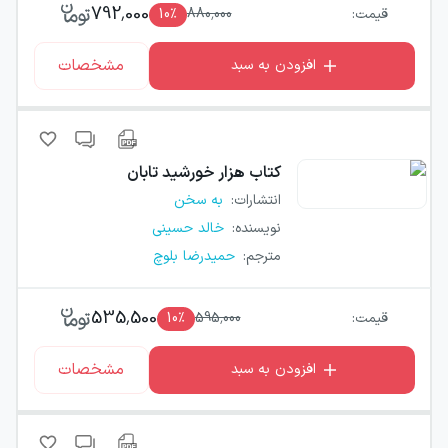
792,000
قیمت:
880,000
٪
10
مشخصات
افزودن به سبد
کتاب
هزار خورشید تابان
انتشارات
:
به سخن
نویسنده
:
خالد حسینی
مترجم
:
حمیدرضا بلوچ
535,500
قیمت:
595,000
٪
10
مشخصات
افزودن به سبد