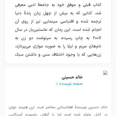
کتاب قبلی و موفق خود به جامعهٔ ادبی معرفی
شد، کتابی که به بیش از چهل زبان زندهٔ دنیا
ترجمه شده و اقتباسی سینمایی نیز از روی آن
انجام شده است. این رمان که نخستین‌بار در سال
۲۰۰۷ به چاپ رسیده، به سرنوشت دو زن به
نام‌های مریم و لیلا را به صورت موازی می‌پردازد،
زن‌هایی که با وجود اختلاف سنی و داشتن سبک
زندگی و اندیشهٔ متفاوت و بزرگ شدن در دو
محیط کاملاً متفاوت با یکدیگر، دست سرنوشت
خالد حسینی
آن‌ها را در یک نقطه به هم می‌رساند و در جایی از
صفحه نویسنده
داستان، ناگهان آرمان‌های مشترکی پیدا می‌کنند که
روایت این آرمان‌ها و دوستی‌ای که از دل یک نفرت
و دشمنی شکل گرفته، نیمهٔ دوم کتاب را تشکیل
خالد حسینی نویسندهٔ افغانستانی معاصر است. این هنرمند جوان
می‌دهد. جنگ، تاریخ معاصر افغانستان، جنبهٔ
در کابل متولد شده است اما با گرفتن پاسپورت آمریکایی،