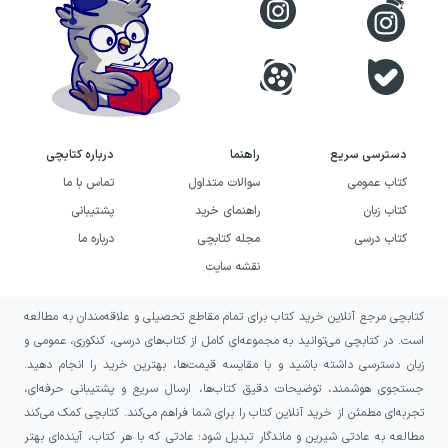
نداشته باشد. شهرت شریعتی بیشتر از آن‌که مدیون
تبحّر و روشن‌نگری او باشد، از شخصیت مبارز و
ایده‌های چالش‌برانگیز او نشأت می‌گیرد. به این ترتیب
شریعتی را می‌توانیم مردی از قماش نویسندگان دههٔ
۱۳۳۰، ۴۰ و ۵۰ ایران بدانیم که در تحولات فرهنگیِ
دسترسی سریع
راهنما
درباره کتابچی
منجر به انقلاب اسلامی در بهمن ۵۷ به طور مستقیم
کتاب عمومی
سوالات متداول
تماس با ما
پویش می‌کردند. اما نباید بگذاریم شناخت
اجتماعی
و
کتاب زبان
راهنمای خرید
پشتیبانی
کتاب درسی
مجله کتابچی
درباره ما
سیاسی
ما نسبت به دکتر شریعتی، که از اندیشهٔ
نقشه سایت
اسلام‌گرای نوین او قوّت می‌گیرد، پرده‌ای در مقابل نگاه
ما به نگرش‌های فردی، فلسفی و انسانی او شود. حتی
کتابچی مرجع آنلاین خرید کتاب برای تمام مقاطع تحصیلی و علاقه‌مندان به مطالعه
زمانی که افکار او را شناخته باشیم و اصلاح‌طلبی او را
است. در کتابچی می‌توانید به مجموعه‌ای کامل از کتاب‌های درسی، کنکوری، عمومی و
زبان دسترسی داشته باشید و با مقایسه قیمت‌ها، بهترین خرید را انجام دهید.
در مسیر مشخصی ببینیم، به نوشته‌هایش که رجوع
جستجوی هوشمند، توضیحات دقیق کتاب‌ها، ارسال سریع و پشتیبانی حرفه‌ای،
می‌کنیم انگار وارد جهانی دیگر شده‌ایم. برهوتی از
تجربه‌ای مطمئن از خرید آنلاین کتاب را برای شما فراهم می‌کند. کتابچی کمک می‌کند
تنهاییِ نامتناهی و دغدغه‌هایی که تا مغز استخوان یک
مطالعه به عادتی شیرین و ماندگار تبدیل شود؛ عادتی که با هر کتاب، آینده‌ای بهتر