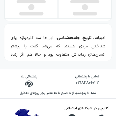
ادبیات، تاریخ، جامعه‌شناسی
. این‌ها سه کلیدواژه برای
شناختن مردی هستند که می‌شد گفت با بیشتر
انسان‌های زمانه‌اش متفاوت بود و حالا هم اگر زنده
بود، شرایط به همین منوال بود. دکتر
علی
شریعتی
شخصیتی‌ست که به واسطهٔ تحصیل در مدارس و
تماس با پشتیبانی
پشتیبانی بله
حضور در کتاب‌های آموزشی در دوره‌های متوسطه و
۰۲۱۸۲۸۰۱۰۲۲
دانشگاه، نیازی به معرفی ندارد. کتاب‌های او یکی از
شنبه تا پنجشنبه از ۸ صبح تا ۱۸ عصر بجز روزهای تعطیل
پرخواننده‌ترین آثار ایران معاصر را تشکیل می‌دهند و
کمتر کسی از اهل ادب و فرهنگ و تاریخ هست که
کتابچی در شبکه‌های اجتماعی
نسخه‌ای از نوشته‌های شریعتی را در قفسهٔ کتاب‌هایش