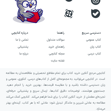
خیانت زناشویی، شکستن پیمان عشق و پیامدهای
انتقام بخوانند.
این اثر همچنین به کسانی پیشنهاد می‌شود که از
دسترسی سریع
راهنما
درباره کتابچی
شخصیت‌های پیچیده و موقعیت‌های اخلاقی
کتاب عمومی
سوالات متداول
تماس با ما
دشوار لذت می‌برند. در این نمایشنامه، مسئله فقط
کتاب زبان
راهنمای خرید
پشتیبانی
ترک شدن یک زن نیست؛ تصمیم یاسون، رنج مده‌آ
کتاب درسی
مجله کتابچی
درباره ما
و نقشه‌ای که او برای پاسخ به این اهانت در نظر
نقشه سایت
می‌گیرد، زنجیره‌ای از پرسش‌های سنگین درباره
مسئولیت، خانواده و مرز واکنش انسانی به وجود
کتابچی مرجع آنلاین خرید کتاب برای تمام مقاطع تحصیلی و علاقه‌مندان به مطالعه
است. در کتابچی می‌توانید به مجموعه‌ای کامل از کتاب‌های درسی، کنکوری، عمومی و
می‌آورد.
زبان دسترسی داشته باشید و با مقایسه قیمت‌ها، بهترین خرید را انجام دهید.
جستجوی هوشمند، توضیحات دقیق کتاب‌ها، ارسال سریع و پشتیبانی حرفه‌ای،
اگر به مطالعه آثار اوریپید یا شناخت درام کلاسیک
تجربه‌ای مطمئن از خرید آنلاین کتاب را برای شما فراهم می‌کند. کتابچی کمک می‌کند
یونانی علاقه‌مندید، این نمایشنامه می‌تواند
مطالعه به عادتی شیرین و ماندگار تبدیل شود؛ عادتی که با هر کتاب، آینده‌ای بهتر
تجربه‌ای مهم و تأمل‌برانگیز باشد. از آن انتظار
می‌سازد.