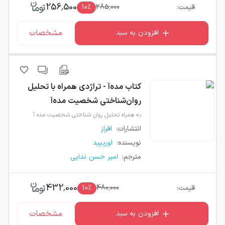
256,500
قیمت:
285,000
٪
10
مشخصات
افزودن به سبد
کتاب
مده‌آ - تراژدی همراه با تحلیل
روان‌شناختی شخصیت مده‌آ
به همراه تحلیل روان شناختی شخصیت مده آ
انتشارات
:
افراز
نویسنده
:
اوریپید
مترجم
:
امیر حسن ندایی
432,000
قیمت:
480,000
٪
10
مشخصات
افزودن به سبد