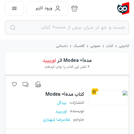
ورود کاربر
›
›
›
›
کتابچی
کتاب
عمومی
کلاسیک
داستانی
مده‌آ= Modea
اثر
اوریپید
2
ناشر این کتاب را چاپ کرده‌اند
کتاب
مده‌آ= Modea
انتشارات
:
بیدگل
نویسنده
:
اوریپید
مترجم
:
غلامرضا شهبازی