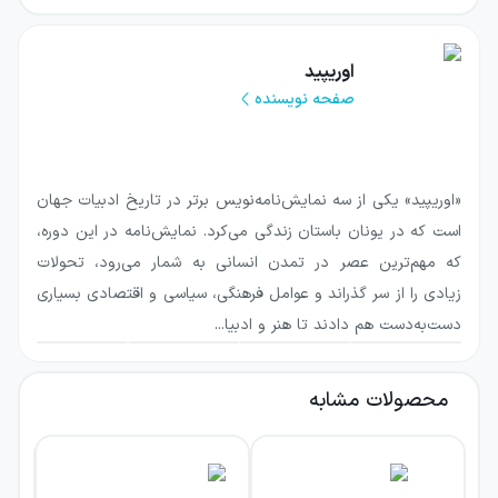
اسطوره‌ای قرار می‌دهد؛ زنی که برای یاسون کاری
بزرگ انجام داده و پس از زندگی مشترک و داشتن
اوریپید
دو پسر با او، اکنون با تصمیم شوهرش برای
صفحه نویسنده
ازدواج با زنی دیگر روبه‌رو شده است. نمایشنامه از
همین موقعیت بحرانی، پرسش‌هایی درباره عشق،
وفاداری، خیانت، تحقیر و مرزهای انتقام پیش
«اوریپید» یکی از سه نمایش‌نامه‌نویس برتر در تاریخ ادبیات جهان
می‌کشد.
است که در یونان باستان زندگی می‌کرد. نمایش‌نامه در این دوره،
که مهم‌ترین عصر در تمدن انسانی به شمار می‌رود، تحولات
درباره کتاب مده‌آ= Modea
زیادی را از سر گذراند و عوامل فرهنگی، سیاسی و اقتصادی بسیاری
دست‌به‌دست هم دادند تا هنر و ادبیا...
مده‌آ از مشهورترین تراژدی‌های یونانی است و
نخستین بار در سال ۴۳۱ پیش از میلاد بر صحنه
محصولات مشابه
رفت. داستان آن به سرگذشت یاسون و مده‌آ
بازمی‌گردد. یاسون با یاری مده‌آ، که در روایت
اسطوره‌ای زنی ساحره است، گنج پشم زرین را به