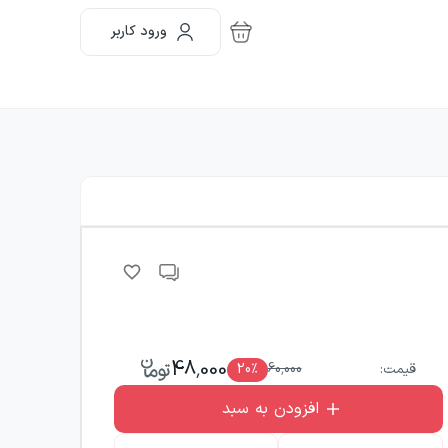
ورود کاربر
48,000
قیمت:
60,000
٪
20
افزودن به سبد