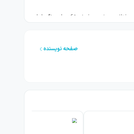
 مختلف به چشم می‌خورند. ترکیب این رنگ‌ها با
ت و سایز خوانایی دارد؛ فاصله استاندارد میان
صفحه نویسنده
راحی شده است. درواقع تلاش کرده تیپ‌ها و ایده‌های
انات مختلف پاسخ دهید. باتوجه به رسالت اصلی
را برای هر درس از
عربی
دوازدهم مطالعه کنید.
زمانی بسیار کوتاه، مثلا قبل از جلسه امتحان،
بی‌نیاز می‌سازند.
ما این درسنامه‌ها برای دانش‌آموزانی کاربردی و
املی از مباحث کتاب درسی ندارید، بهتر است در