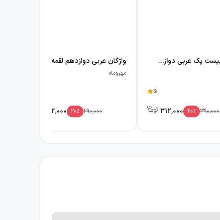
و کلاس‌های تقویتی گزینه مناسبی در این حوزه
پرسوال بیست پک عربی دوازدهم انسانی مهروماه
واژگان عربی دوازدهم لقمه مهروماه
مهروماه
5
5
232,000
312,000
20
٪
290,000
20
٪
390,000