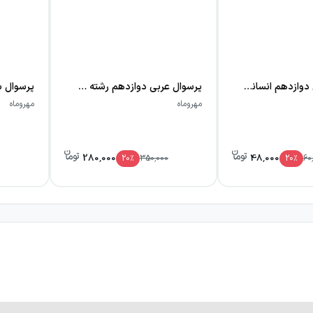
 صفر تا صدی موضوعات درسی طراحی شده‌اند. درسنامه‌های جامع 
امتحانت عربی دوازدهم انسانی مهروماه
پرسوال عربی دوازدهم رشته هنر
مهروماه
مهروماه
280,000
48,000
20
٪
350,000
20
٪
60