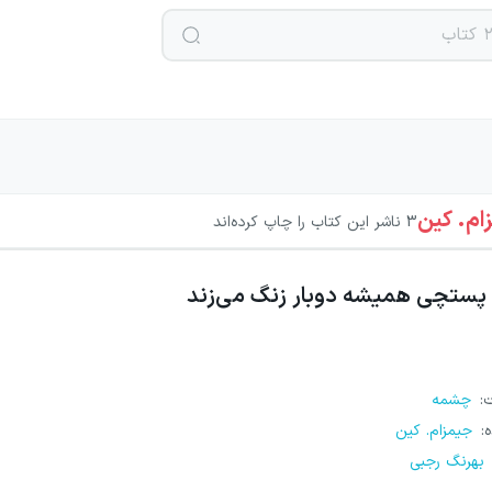
ام. کین
3
ناشر این کتاب را چاپ کرده‌اند
پستچی همیشه دوبار زنگ می‌زند
ت
:
چشمه
ه
:
جیمزام. کین
بهرنگ رجبی