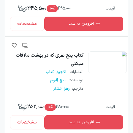
445,500
قیمت:
495,000
٪
10
مشخصات
افزودن به سبد
کتاب
پنج نفری که در بهشت ملاقات
میکنی
انتشارات
:
آلاچیق کتاب
نویسنده
:
میچ آلبوم
مترجم
:
زهرا افشار
252,000
قیمت:
280,000
٪
10
مشخصات
افزودن به سبد