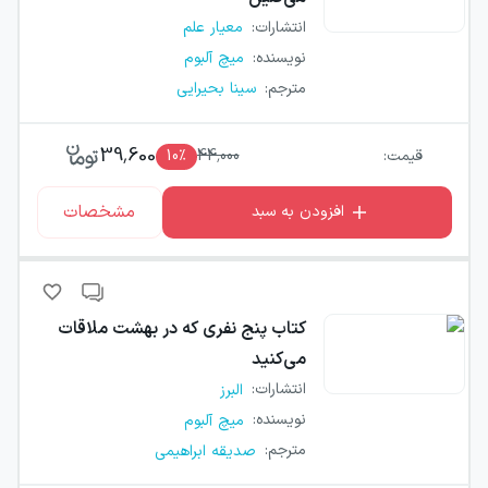
انتشارات
:
معیار علم
نویسنده
:
میچ آلبوم
مترجم
:
سینا بحیرایی
39,600
قیمت:
44,000
٪
10
مشخصات
افزودن به سبد
کتاب
پنج نفری که در بهشت ملاقات
می‌کنید
انتشارات
:
البرز
نویسنده
:
میچ آلبوم
مترجم
:
صدیقه ابراهیمی