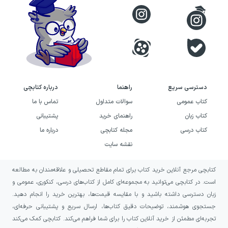
فقدان، عشق و تأثیر ماندگار یک حادثه بر زندگی
انسان علاقه دارید، احتمالاً فضای این کتاب برای
شما جذاب خواهد بود.
این اثر به خوانندگانی پیشنهاد می‌شود که از
داستان‌های خیال‌انگیز با مضمون مرگ و بهشت
دسترسی سریع
راهنما
درباره کتابچی
لذت می‌برند، اما در عین حال می‌خواهند با
کتاب عمومی
سوالات متداول
تماس با ما
مسائل زمینی و قابل لمس شخصیت‌ها نیز همراه
کتاب زبان
راهنمای خرید
پشتیبانی
کتاب درسی
مجله کتابچی
درباره ما
شوند؛ مسائلی مانند آزار هم‌سالان، میل به
نقشه سایت
پذیرفته‌شدن، دشواری کنارآمدن با خاطرات و
جست‌وجوی خوشبختی. اگر دنبال رمانی هستید
کتابچی مرجع آنلاین خرید کتاب برای تمام مقاطع تحصیلی و علاقه‌مندان به مطالعه
که روایت عاطفی را با پرسش‌هایی درباره زندگی
است. در کتابچی می‌توانید به مجموعه‌ای کامل از کتاب‌های درسی، کنکوری، عمومی و
زبان دسترسی داشته باشید و با مقایسه قیمت‌ها، بهترین خرید را انجام دهید.
پس از مرگ و معنای پیوندهای انسانی ترکیب کند،
جستجوی هوشمند، توضیحات دقیق کتاب‌ها، ارسال سریع و پشتیبانی حرفه‌ای،
نفر بعدی که در بهشت ملاقات می‌کنید می‌تواند
تجربه‌ای مطمئن از خرید آنلاین کتاب را برای شما فراهم می‌کند. کتابچی کمک می‌کند