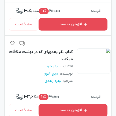
405,000
قیمت:
450,000
٪
10
مشخصات
افزودن به سبد
کتاب
نفر بعدی‌ای که در بهشت ملاقات
میکنید
انتشارات
:
بذر خرد
نویسنده
:
میچ آلبوم
مترجم
:
زهره زاهدی
43,650
قیمت:
48,500
٪
10
مشخصات
افزودن به سبد