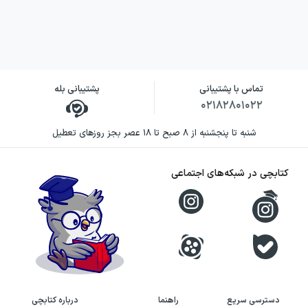
صحنه برد، آیندهٔ او را به عنوان یک هنرمند
برجستهٔ تئاتر تضمین می‌کرد. بهار پراگ –که دورهٔ
آزادی سیاسی این کشور بود- با دخالت مستقیم
نیروهای نظامی شوروری به خیابان‌ها، منحل شد
تماس با پشتیبانی
پشتیبانی بله
و ممنوعیتی که در پی این اتفاق مانع فعالیت‌های
۰۲۱۸۲۸۰۱۰۲۲
هنری او شد، پایش را به عرصهٔ سیاسی باز کرد.
شنبه تا پنجشنبه از ۸ صبح تا ۱۸ عصر بجز روزهای تعطیل
این فعالیت‌ها برای هاول گران تمام شد؛ چهار
سال زنان و مراقبت‌های شدید سیاسی. هاول پس
کتابچی در شبکه‌های اجتماعی
از بهای سنگینی که در طی سال‌ها برای آزادی
سیاسی خود و مردم کشورش داد، سرانجام در
سال ۱۹۸۹ توانست یکی از مهره‌های کلیدی در
پیش‌برد انقلاب مخملی و فروپاشی کمونیسم باشد؛
تغییری که بدون جنگ و خون‌ریزی به شکاف
مرزها و تشکیل دو کشور جدا انجامید.
دسترسی سریع
راهنما
درباره کتابچی