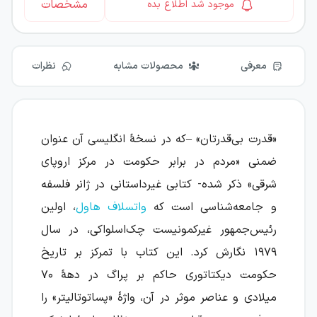
مشخصات
موجود شد اطلاع بده
معرفی
محصولات مشابه
نظرات
«قدرت بی‌قدرتان» –که در نسخهٔ انگلیسی آن عنوان
ضمنی «مردم در برابر حکومت در مرکز اروپای
شرقی» ذکر شده- کتابی غیرداستانی در ژانر فلسفه
و جامعه‌شناسی است که
واتسلاف هاول
، اولین
رئیس‌جمهور غیرکمونیست چک‌اسلواکی، در سال
۱۹۷۹ نگارش کرد. این کتاب با تمرکز بر تاریخ
حکومت دیکتاتوری حاکم بر پراگ در دههٔ ۷۰
میلادی و عناصر موثر در آن، واژهٔ «پساتوتالیتر» را