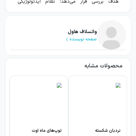
هدف بررسی قرار می‌دهد؛ نظام ایدئولوژیکی
جدیدی که از پس یک حکومت استبدادی سر بر
می‌آورد و با شیوه‌های جدیدی که در برقراری سلطهٔ
پنهانی و ایجاد استبداد خاموش بر افکار و اعمال و
واتسلاف هاول
صفحه نویسنده
سرنوشت یک ملت دارد، دورهٔ هوش‌مندانه و
جدیدی از نظام‌های سلطه را در تاریخ رقم می‌زند.
هاول نظریات این کتاب را در عرصهٔ عملی سیاست
محصولات مشابه
به ثمر رساند و با رهبری انقلاب مخملی، موفق به
تفکیک چک‌اسلواکی به دو کشور جمهوری چک و
اسلواکی به شکل امروزی شد.
نشر نو
این کتاب را
در مجموعه‌ای با عنوان تجربه و هنر زندگی و در
ادامهٔ کتاب
فلسفهٔ تنهایی
اثر
لارنس اسونسن
،
منتشر کرده؛ سرپرست مجموعه، خشایار دیهیمی،
نیز در مقدمهٔ این کتاب از اهمیت فلسفه‌خوانی،
نردبان شکسته
توپ‌های ماه اوت