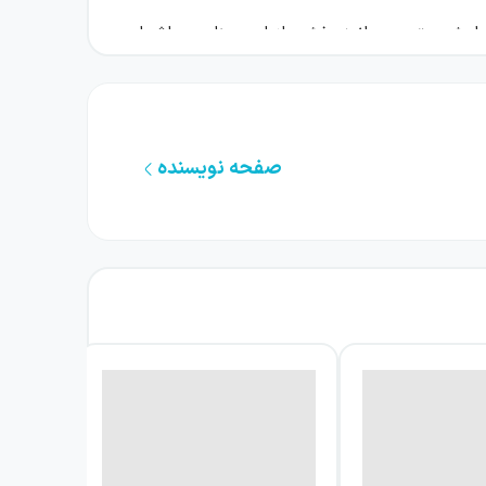
هامش متعهد بماند؛ بخشی از این منابع به اشعار
ه جا گذاشته‌اند. نویسنده در عین حال سعی کرده
براین بیشترِ قدرت نویسندگی در شکل‌دهی به
ودکی نامتعارف اما دوست‌داشتنی تبدیل کرده را
صفحه نویسنده
شرح می‌دهد. به نسبت آشنایی و قرابتی که مخاطب، خصوصاً مخاطب ایرانی، با داستان و محتوای اصلی کتاب دارد، این رمان تعداد صفحات زیادی دارد و به ۲۷
ان را به دنیای امروزی نزدیک‌تر کند.
چاپ هشتم رسیده است. زبان اصلی کتاب فرانسوی است و ترجمهٔ آن
ام‌رضا خاکی منابعی که نویسنده از آن‌ها برای
سی به همراه پدرش فرخ و مادرش اودوکیا در روم زندگی می‌کند. او یک برادر و خواهر
س زده، تاکید کرده که نام او کیمیا خواهد بود و