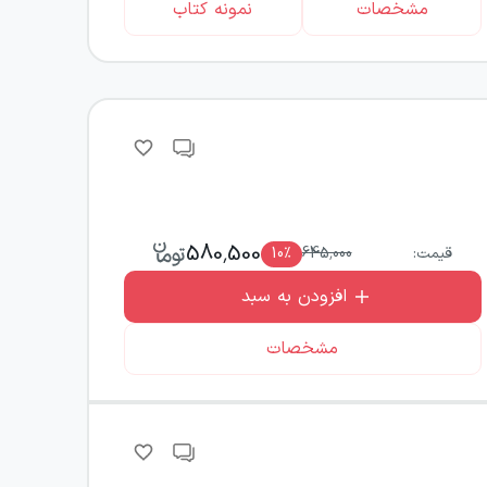
مشخصات
نمونه کتاب
580,500
قیمت:
645,000
٪
10
افزودن به سبد
مشخصات