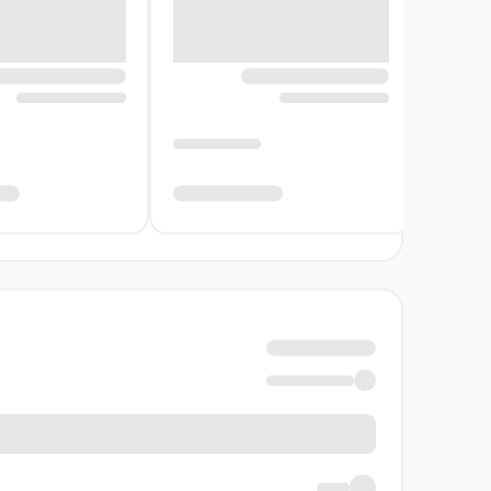
سرنوشت غیرمعمول و شگفت‌انگیزی انتظارش را می
پیش‌بینی حالت‌هایی خلسه‌گونه را تجربه می‌کن
شخصیت مهربان اما عجیبی را از خود نشان می‌دهد. 
که به درخواست مولانا، کیمیا فرزندخواندهٔ او م
سنی بسیار زیاد و با رضایت خود او، مولانا کیمیا
عرفانی تبدیل می‌شود.
از پاریس تا قونیه
موریل مائوفروی یک روزنامه‌نگار زن فرانسوی اس
علاقه‌اش به ادبیات و فرهنگ ایران و ترکیه شد و 
کرده که شامل نقل قول‌هایی از مولانا است و کتاب