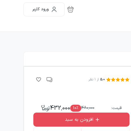
ورود کاربر
5.0
از
1
نظر
432,000
قیمت:
480,000
٪
10
افزودن به سبد