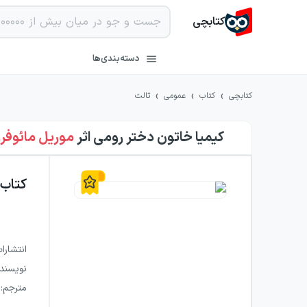
کتابچی
دسته‌بندی‌ها
›
›
›
کتابچی
کتاب
عمومی
ثالث
کیمیا خاتون دختر رومی
اثر
موریل مائوفر
کتاب
انتشارا
نویسند
مترجم
: