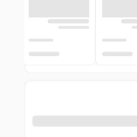
همان دوران کودکی در بازه‌های زمانی غیرقابل
ه همین واسطه او در بین بچه‌ها محبوب نیست و
برد و در آن‌جا با مولانا برخورد می‌کنند؛ جایی
یا به سنین نوجوانی رسیده است، علی‌رغم اختلاف
ه‌ای برای رشد معنوی بیشتر و رسیدن به جایگاهی
کرده است. سفرهای او به مشرق‌زمین باعث ایجاد
رش داد. او کتابی به نام «تنفس حقیقت» را منتشر