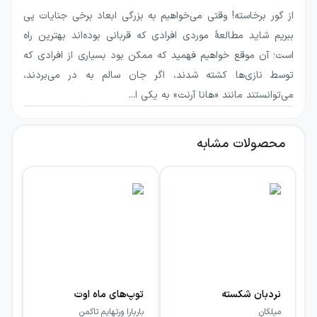
موضوعی جدی (باوجود این‌که ۵۸ سال از
از گور برخاسته! وقتی می‌خواهیم به بزرگی ابعاد برخی جنایات پی
انتشارش می‌گذرد) در بین اندیشمندان و
ببریم شاید مطالعهٔ موردی افرادی که قربانی بوده‌اند بهترین راه
علاقه‌مندان به مطالب جامعه‌شناسی شناخته
است؛ آن موقع خواهیم فهمید که ممکن بود بسیاری از افرادی که
می‌شود. اگر علاقه‌مند به یافتن چرایی
توسط نازی‌ها کشته شدند، اگر جان سالم به در می‌بردند،
می‌توانستند مانند «هانا آرنت» به یکی ا...
جنجال‌آفرین بودن این کتاب هستید مطلب
«چرا
آیشمن در اورشلیم پنجاه سال بعد از انتشار هنوز
محصولات مشابه
بحث برانگیز باقی مانده است؟ »
را در مجلهٔ
کتابچی مطالعه بفرمایید.
هانا آرنت؛ خالقِ «آیشمن در
اورشلیم»
نردبان شکسته
توپ‌های ماه اوت
عر
میلکان
باربارا ورتهایم تاکمن
را