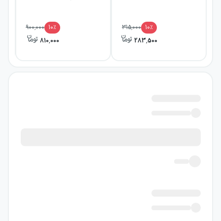
900,000
10
٪
315,000
10
٪
810,000
283,500
هانا آرنت
(۱۹۷۵-۱۹۰۶) نویسنده و نظریه‌پرداز
آلمانی-آمریکایی و از مهم‌ترین و تاثیرگذارترین
فلاسفه سیاسی قرن اخیر به شمار می‌رود. این
متفکر و چهرهٔ آکادمیک،
در سال ۱۹۳۳ از آلمان به
فرانسه فرار کرد و پس از اشغال فرانسه توسط
نازی‌ها در سال ۱۹۴۰، از آن‌جا نیز گریخت و بی‌راه
نیست اگر بگوییم این کتاب، یک کتاب شخصی
است، البته با تمرکز بر موضاعاتی به شدت عمومی!
آرنت در دانشگاه دانشجوی
مارتین هایدگر
،
اگزیستانسیالیست مطرح آلمانی بود که رفته‌رفته
بین او و استادش رابطه‌ای احساسی شکل می‌گیرد
و این موضوع برای سالیان سال نقل محافل