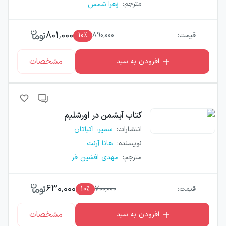
مترجم
:
زهرا شمس
801,000
قیمت:
890,000
٪
10
مشخصات
افزودن به سبد
کتاب
آیشمن در اورشلیم
انتشارات
:
سمیر، اکباتان
نویسنده
:
هانا آرنت
مترجم
:
مهدی افشین فر
630,000
قیمت:
700,000
٪
10
مشخصات
افزودن به سبد