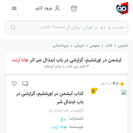
ورود کاربر
›
›
›
›
کتابچی
کتاب
عمومی
تاریخی
غیرداستانی
آیشمن در اورشلیم، گزارشی در باب ابتذال شر
اثر
هانا آرنت
3
ناشر این کتاب را چاپ کرده‌اند
4.8
از
9
نظر
کتاب
آیشمن در اورشلیم، گزارشی در
باب ابتذال شر
گزارشی در باب ابتذال شر
انتشارات
:
برج
نویسنده
:
هانا آرنت