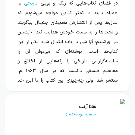
در فضای کتاب‌هایی که رنگ و بویی
تاریخی
به
همراه دارند با کمتر کتابی مواجه می‌شویم که
سال‌ها پس از انتشارش همچنان جنجال بیآفریند
و بحث‌ها را به سمت خودش هدایت کند. «آیشمن
در اورشلیم: گزارشی در باب ابتذال شر»، یکی از این
کتاب‌ها است. نوشته‌ای که می‌توان آن را
سلسله‌گزارشی تاریخی با رگه‌هایی از اخلاق و
مفاهیم فلسفی دانست که در سال ۱۹۶۳ م.
منتشر شد. ولی چه‌چیزی این کتاب را تا این حد
در مرکز توجه قرار داده است؟ شاید دور از انتظار
نباشد اگر ارائهٔ تصویری متفاوت از فضای کلی
هانا آرنت
هولوکاست را به عنوان وجه تمایز این کتاب با آثار
صفحه نویسنده
هم‌دسته‌اش به‌حساب آوریم. تصویری که با تیزبینی
و ایجاد مسئله کردن نگارنده‌اش، همچنان به‌عنوان