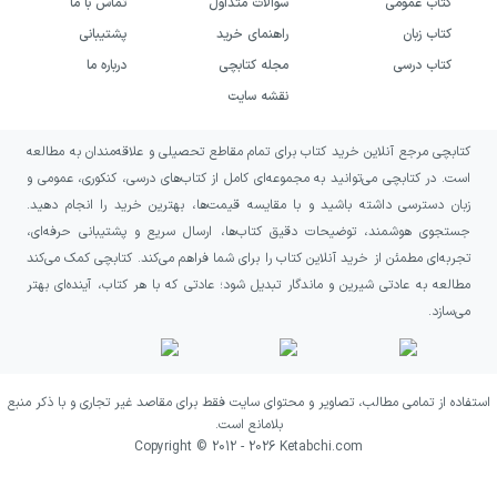
کتاب عمومی
سوالات متداول
تماس با ما
مقطعی از تاریخ، آسیب فراوانی متوجهشان بوده
کتاب زبان
راهنمای خرید
پشتیبانی
است. محور اصلی و به اصطلاح موضوعی که بنیاد
کتاب درسی
مجله کتابچی
درباره ما
کتاب روی آن استوار می‌شود، خاستگاه شر است.
نقشه سایت
و این پرسش حیاتی که «آیا ممکن است کسی
بی‌آن که شرور باشد، مرتکب شرارت شود؟ »
کتابچی مرجع آنلاین خرید کتاب برای تمام مقاطع تحصیلی و علاقه‌مندان به مطالعه
است. در کتابچی می‌توانید به مجموعه‌ای کامل از کتاب‌های درسی، کنکوری، عمومی و
پرسشی که پشت جلد کتاب نیز نوشته شده است.
زبان دسترسی داشته باشید و با مقایسه قیمت‌ها، بهترین خرید را انجام دهید.
آرنت معتقد است که بله! ممکن است. و شر، این
جستجوی هوشمند، توضیحات دقیق کتاب‌ها، ارسال سریع و پشتیبانی حرفه‌ای،
پدیدهٔ پیش‌پا افتاده، نزدیک‌تر از آن چیزی است که
تجربه‌ای مطمئن از خرید آنلاین کتاب را برای شما فراهم می‌کند. کتابچی کمک می‌کند
مطالعه به عادتی شیرین و ماندگار تبدیل شود؛ عادتی که با هر کتاب، آینده‌ای بهتر
انسان فکر می‌کند و می‌تواند او را به راحتی تحت
می‌سازد.
فرمان خود قرار دهد. شرّی که آرنت حول پدیدهٔ
هولوکاست، در قلب جنایات نازی‌ها به دنبال
ریشه‌اش می‌گردد. در مجلهٔ کتابچی جهت اطلاع
استفاده از تمامی مطالب، تصاویر و محتوای سایت فقط برای مقاصد غیر تجاری و با ذکر منبع
بلامانع است.
بیشتر از این پدیدهٔ تاریخی، مطلبی را با عنوان
Copyright © 2012 -
2026
Ketabchi.com
«هولوکاست؛ لکه‌ای ننگین بر پیکرهٔ تاریخ»
برای