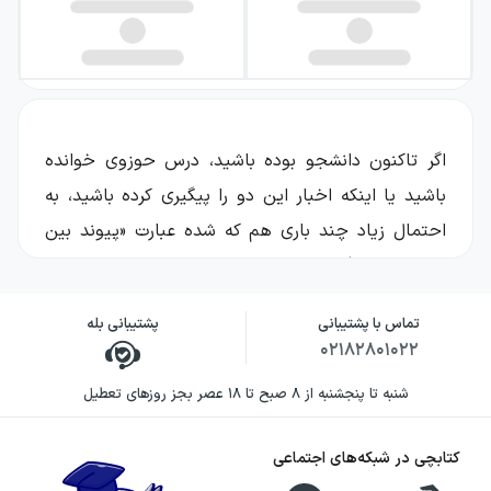
اگر تاکنون دانشجو بوده باشید، درس حوزوی خوانده
باشید یا اینکه اخبار این دو را پیگیری کرده باشید، به
احتمال زیاد چند باری هم که شده عبارت «پیوند بین
حوزه و دانشگاه» را شنیده‌اید؛ منظور از این عبارت این
است که میان حوزه‌های علمیه و طلبه‌های آن با نهاد
تماس با پشتیبانی
پشتیبانی بله
دانشگاه و دانشجویانش ارتباطی جدی، عمیق و
علمی
۰۲۱۸۲۸۰۱۰۲۲
برقرار شود. اما معمولا این عبارت خیلی جدی گرفته
شنبه تا پنجشنبه از ۸ صبح تا ۱۸ عصر بجز روزهای تعطیل
نمی‌شود و با باقی ماندن در فاز نظری، به مرحلهٔ عملی
نمی‌رسد و در چند همایش یا گفتگو و گردهمایی سالانه
کتابچی در شبکه‌های اجتماعی
خلاصه می‌گردد. یکی از افرادی که به این عبارت باوری