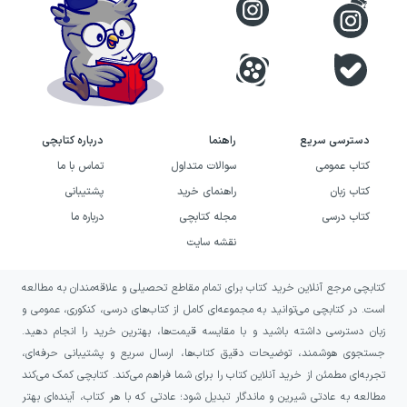
عمیق داشت و به جای بسط نظری این ادعا، برای پیوند
برقرار ساختن میان حوزه و دانشگاه از خودش شروع
کرد، کسی نیست جز مرحوم
داود فیرحی
. این
نظریه‌پرداز و پژوهشگر علوم سیاسی و اندیشهٔ سیاسی
اسلام، کسی است که همزمان دکترای علوم سیاسی را از
دسترسی سریع
راهنما
درباره کتابچی
دانشگاه تهران کسب کرده بود و تحصیلات حوزوی را
کتاب عمومی
سوالات متداول
تماس با ما
هم تا سطح عالی آن ادامه داده بود. فیرحی استادتمام
کتاب زبان
راهنمای خرید
پشتیبانی
کتاب درسی
مجله کتابچی
درباره ما
گروه علوم سیاسی دانشکدهٔ حقوق و علوم سیاسی
نقشه سایت
دانشگاه تهران بود و به صورت مدعو در
دانشگاه مفید
قم تدریس می‌کرد. داود فیرحی غیر از فعالیت آکادمیک،
کتابچی مرجع آنلاین خرید کتاب برای تمام مقاطع تحصیلی و علاقه‌مندان به مطالعه
به فعالیت
دینی
و سیاسی هم می‌پرداخت؛ برای مثال او
است. در کتابچی می‌توانید به مجموعه‌ای کامل از کتاب‌های درسی، کنکوری، عمومی و
زبان دسترسی داشته باشید و با مقایسه قیمت‌ها، بهترین خرید را انجام دهید.
عضو شورای مرکزی مجمع مدرسین و محققین حوزهٔ
جستجوی هوشمند، توضیحات دقیق کتاب‌ها، ارسال سریع و پشتیبانی حرفه‌ای،
علمیه قم بود و بعضا درس‌گفتارهایی را هم در موسسهٔ
تجربه‌ای مطمئن از خرید آنلاین کتاب را برای شما فراهم می‌کند. کتابچی کمک می‌کند
مطالعات سیاسی و اقتصادی
«پرسش»
برگزار می‌کرد.
مطالعه به عادتی شیرین و ماندگار تبدیل شود؛ عادتی که با هر کتاب، آینده‌ای بهتر