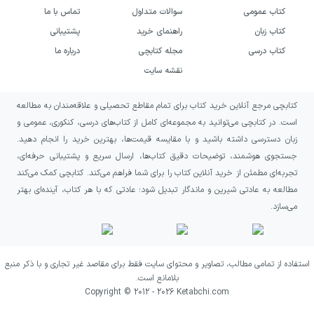
۲- دقت در ترجمهٔ درست اسم‌ها از نظر تعداد
کتاب عمومی
سوالات متداول
تماس با ما
کتاب زبان
راهنمای خرید
پشتیبانی
۳- ترجمهٔ ضمایر متصل
کتاب درسی
مجله کتابچی
درباره ما
۴- ترجمهٔ اسم‌های اشاره و اسم بعد از آن‌ها
نقشه سایت
۵- توجه به معرفه و نکره بودن اسم‌ها
کتابچی مرجع آنلاین خرید کتاب برای تمام مقاطع تحصیلی و علاقه‌مندان به مطالعه
است. در کتابچی می‌توانید به مجموعه‌ای کامل از کتاب‌های درسی، کنکوری، عمومی و
۶- کم و زیاد شدن کلمات در ترجمه
زبان دسترسی داشته باشید و با مقایسه قیمت‌ها، بهترین خرید را انجام دهید.
جستجوی هوشمند، توضیحات دقیق کتاب‌ها، ارسال سریع و پشتیبانی حرفه‌ای،
۷- دقت در ترجمهٔ درست ترکیب‌های وصفی و
تجربه‌ای مطمئن از خرید آنلاین کتاب را برای شما فراهم می‌کند. کتابچی کمک می‌کند
مطالعه به عادتی شیرین و ماندگار تبدیل شود؛ عادتی که با هر کتاب، آینده‌ای بهتر
اضافی
می‌سازد.
بخش سوم
کتاب، به آموزش مهارت‌های ترجمهٔ
انواع فعل، اسم‌ها و حروف پرداخته و در قالب
استفاده از تمامی مطالب، تصاویر و محتوای سایت فقط برای مقاصد غیر تجاری و با ذکر منبع
تست‌های متعدد، مفاهیم را برای دانش‌آموزان
بلامانع است.
Copyright © 2012 -
2026
Ketabchi.com
شرح و بسط داده است.