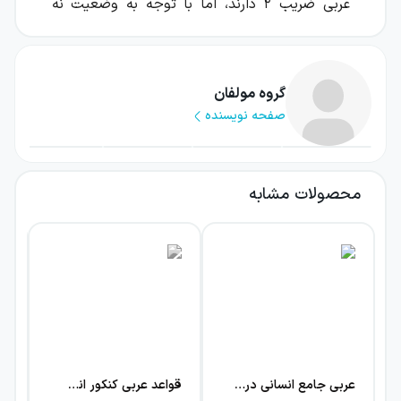
عربی ضریب ۲ دارند، اما با توجه به وضعیت نه
چندان مناسب داوطلبان در این درس، اگر بتوانید
درصدی بالاتر از درصد میانگین در این درس کسب
کنید، تاثیر خیلی زیادی روی تراز و رتبهٔ نهایی شما
گروه مولفان
صفحه نویسنده
خواهد داشت؛ پس اگر خواهان قبولی در رشته‌ها
و دانشگاه‌های برتر کشور هستید، مطالعهٔ این
درس را همانند سایر دروس، جدی بگیرید. یکی از
محصولات مشابه
مهم‌ترین مواردی که دانش‌آموزان در سال کنکور از
آن غافل هستند، توجه به بودجه‌بندی مباحث
است. چرا که آگاه بودن از تعداد تست‌های هر
مبحث، تعیین کنندهٔ آن است که برای هر کدام از
مباحث باید چه مقدار زمانی اختصاص داده شود.
در نتیجه یکی از راهکارهایی که سبب می‌شود
برنامه ریزی درستی برای مطالعهٔ درس‌هایتان
عربی جامع انسانی درسنامه خیلی سبز
قواعد عربی کنکور انسانی جیبی خیلی سبز