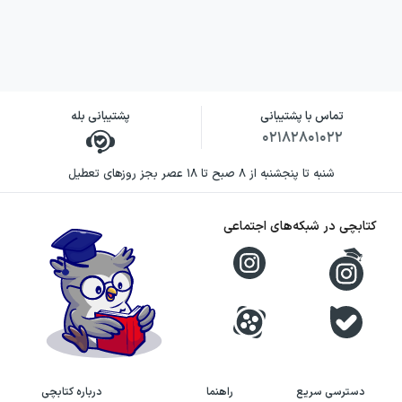
سوال، قرابت و تناسب مفهومی و معنایی دارد یا
ندارد را، مشخص و انتخاب کند. آخرین تیپ از
تیپ تست‌های ترجمه کنکور نیز، مربوط به
تست‌های تعریب می‌شود. در این مدل تست‌ها،
تماس با پشتیبانی
پشتیبانی بله
دانش‌آموز باید عبارت داده شده به زبان فارسی را،
۰۲۱۸۲۸۰۱۰۲۲
تعریب کرده و به زبان عربی برگرداند.
شنبه تا پنجشنبه از ۸ صبح تا ۱۸ عصر بجز روزهای تعطیل
در
بخش دوم
این کتاب، نکات طلایی در حل
کتابچی در شبکه‌های اجتماعی
تست‌های ترجمه، در قالب ۷ سر فصل به همراه
تعدادی مثال و نمونه تست از کنکورهای اخیر
بررسی و شرح داده شده است. عناوین این
سرفصل‌ها به شرح زیر است:
۱- توجه به نوع و صیغهٔ فعل‌ها
دسترسی سریع
راهنما
درباره کتابچی