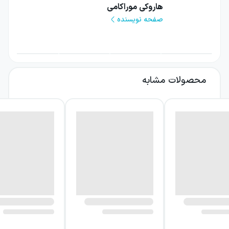
گوشه و کنار تنهایی کسانی که عزیزی را از دست
هاروکی موراکامی
صفحه نویسنده
داده‌اند، چه می‌گذرد؛ شخصیت‌هایی که به
افسردگی و جریانی توخالی از احساسات دچارند و
راه فراری از آن پیدا نمی‌کنند، اما باز در سخت‌ترین
شرایط این را می‌دانند که تنهایی راه‌حل نهایی
محصولات مشابه
نیست. موراکامی را با سبک بدیعش در روایت
داستان‌هایی می‌شناسیم که در سبک
«رئالیسم
جادویی»
قرار می‌گیرند. هر چیزی که در این
داستان می‌خوانیم در جهان ما و همان واقعیت
عینی رخ می‌دهد که تجربه‌اش می‌کنیم، اما وظیفهٔ
ادبیات راه یافتن به غیرقابل دست‌یابی‌ترین
نقاطی‌ست که در تنهایی سپری می‌کنیم و توان
تفکیک‌شان را واقعیت از نداریم. سبک ادبی او
انسان را تنها می‌بیند و جهان را توده‌ای بی‌سروته