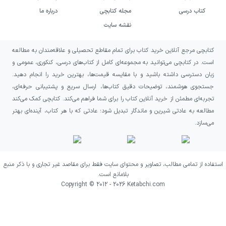
چندی از شاهکارهای ادبیات مدرن تبدیل کرد.
کتاب درسی
مجله کتابچی
درباره ما
جنگل نروژی قصه‌ای بود که رئالیسم جادویی را در
نقشه سایت
جهان آفرینندگی نویسنده، در جایگاه درستی تثبیت
کتابچی مرجع آنلاین خرید کتاب برای تمام مقاطع تحصیلی و علاقه‌مندان به مطالعه
کرد و جرقه‌ای بود برای خلق آثاری مثل «کافکا در
است. در کتابچی می‌توانید به مجموعه‌ای کامل از کتاب‌های درسی، کنکوری، عمومی و
کرانه، سفر تنهایی، جنوب مرز غرب خورشید، ۱ کیو
زبان دسترسی داشته باشید و با مقایسه قیمت‌ها، بهترین خرید را انجام دهید.
۸۴، کجا ممکن است پیدایش کنم، شهر گربه‌ها،
جستجوی هوشمند، توضیحات دقیق کتاب‌ها، ارسال سریع و پشتیبانی حرفه‌ای،
تجربه‌ای مطمئن از خرید آنلاین کتاب را برای شما فراهم می‌کند. کتابچی کمک می‌کند
بعد از تاریکی
، سوکورو تازاکی بی‌رنگ و سال‌های
مطالعه به عادتی شیرین و ماندگار تبدیل شود؛ عادتی که با هر کتاب، آینده‌ای بهتر
زیارتش، سامسای عاشق، از دو که حرف می‌زنم از
می‌سازد.
چه حرف می‌زنم، برقص برقص، مردان بدون زنان،
اسپوتنیک دلبند من و…» که محبوبیتی عظیم را
استفاده از تمامی مطالب، تصاویر و محتوای سایت فقط برای مقاصد غیر تجاری و با ذکر منبع
برای او رقم زدند. کتاب‌های هاروکی موراکامی در
بلامانع است.
سراسر دنیا به ۵۰ زبان ترجمه شده‌اند و شاهکار او
Copyright © 2012 -
2026
Ketabchi.com
«کافکا در کرانه» به تنهایی ۴ میلیون نسخه از
فروش کتاب‌های او را به دوش کشیده است.